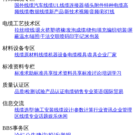
国外线缆
汽车线缆
UL线缆
连接器|插头附件
特种电缆
高
频线缆|数据线缆
新产品|新技术
视频|音频|彩灯线
电缆工艺技术区
拉丝|绞线|退火
挤塑|挤橡|发泡
成缆|绕包|填充
编织|铠装|屏
蔽
温水|辐照|干法交联
喷码印字|记米包装
材料设备专区
线缆原材料
线缆机器设备
电缆模具|盘具
企业厂家
标准资料专栏
标准求助
标准共享
技术资料共享
标准讨论|培训学习
质量认证区
品质|检测|试验
产品认证
电缆销售
专业英语|国际贸易
信息交流
线缆选型|施工安装
线缆设计|参数计算
行业资讯
企业管理
区
线缆专业话题
娱乐休闲
BBS事务区