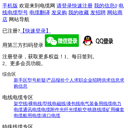
手机版
欢迎来到电缆网
请登录
快速注册
我的信息
0
电
线电缆型号
电缆翻译
发采购
我的收藏
发招聘
网站商
店
网站导航
已注册?
【快速登录】
用第三方扫码登录
注册登录，获取更多权益！
1、每日签到。
2、更多会员功能。
综合区
新手区
型号析疑|产品报价
个人求职
企业招聘
供求信息
求
购信息
电线电缆专区
架空线|裸电线|型线
电磁线|漆包线
电气装备用线缆
电力
电缆
通讯电缆
电缆附件
光纤光缆
航空|铁路线缆
矿用橡套
电缆
船用电缆|港口电缆
特殊线缆专区