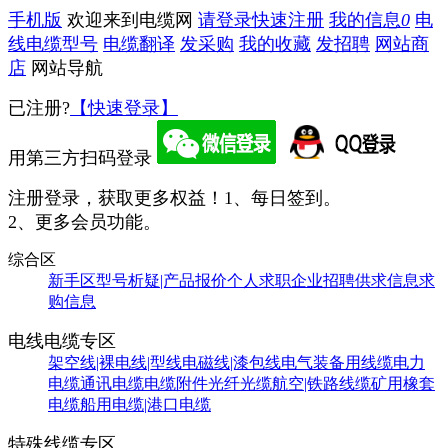
手机版
欢迎来到电缆网
请登录
快速注册
我的信息
0
电
线电缆型号
电缆翻译
发采购
我的收藏
发招聘
网站商
店
网站导航
已注册?
【快速登录】
用第三方扫码登录
注册登录，获取更多权益！
1、每日签到。
2、更多会员功能。
综合区
新手区
型号析疑|产品报价
个人求职
企业招聘
供求信息
求
购信息
电线电缆专区
架空线|裸电线|型线
电磁线|漆包线
电气装备用线缆
电力
电缆
通讯电缆
电缆附件
光纤光缆
航空|铁路线缆
矿用橡套
电缆
船用电缆|港口电缆
特殊线缆专区