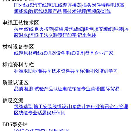
国外线缆
汽车线缆
UL线缆
连接器|插头附件
特种电缆
高
频线缆|数据线缆
新产品|新技术
视频|音频|彩灯线
电缆工艺技术区
拉丝|绞线|退火
挤塑|挤橡|发泡
成缆|绕包|填充
编织|铠装|屏
蔽
温水|辐照|干法交联
喷码印字|记米包装
材料设备专区
线缆原材料
线缆机器设备
电缆模具|盘具
企业厂家
标准资料专栏
标准求助
标准共享
技术资料共享
标准讨论|培训学习
质量认证区
品质|检测|试验
产品认证
电缆销售
专业英语|国际贸易
信息交流
线缆选型|施工安装
线缆设计|参数计算
行业资讯
企业管理
区
线缆专业话题
娱乐休闲
BBS事务区