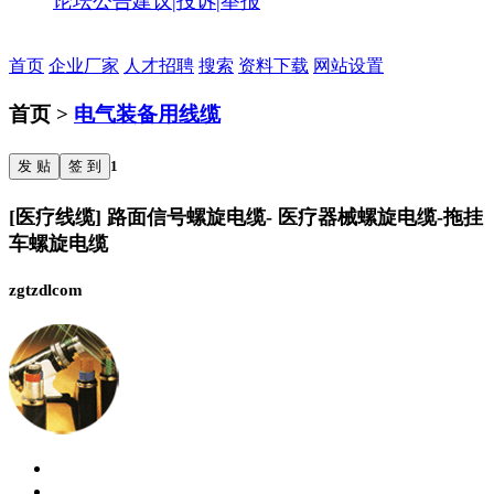
论坛公告
建议|投诉|举报
首页
企业厂家
人才招聘
搜索
资料下载
网站设置
首页 >
电气装备用线缆
发 贴
签 到
1
[医疗线缆] 路面信号螺旋电缆- 医疗器械螺旋电缆-拖挂
车螺旋电缆
zgtzdlcom