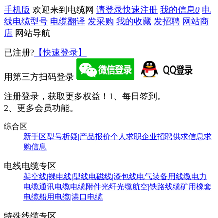
手机版
欢迎来到电缆网
请登录
快速注册
我的信息
0
电
线电缆型号
电缆翻译
发采购
我的收藏
发招聘
网站商
店
网站导航
已注册?
【快速登录】
用第三方扫码登录
注册登录，获取更多权益！
1、每日签到。
2、更多会员功能。
综合区
新手区
型号析疑|产品报价
个人求职
企业招聘
供求信息
求
购信息
电线电缆专区
架空线|裸电线|型线
电磁线|漆包线
电气装备用线缆
电力
电缆
通讯电缆
电缆附件
光纤光缆
航空|铁路线缆
矿用橡套
电缆
船用电缆|港口电缆
特殊线缆专区