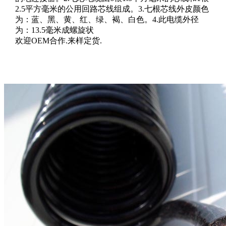
2.5平方毫米的公用回路芯线组成。3.七根芯线外皮颜色
为：蓝、黑、黄、红、绿、褐、白色。4.此电缆外径
为：13.5毫米成螺旋状
欢迎OEM合作.来样定货.