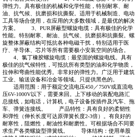
弹性力。具有极佳的机械和化学性能，特别耐寒、耐
油、抗气候、抗磨损和抗撕裂。适用于机械制造、电动
工具等场合使用，在应用的大多数领域，是最优的解决
方案。 3、PUR屏蔽型螺旋电缆：具有极佳的化学
性能。特别耐寒、耐油、抗气候、抗磨损和抗撕裂。螺
旋整体屏蔽结构可抵抗各种电磁干扰，特别适用于医
疗、半导体、芯片等所有需要极小安装空间的场合。
4、氯丁橡胶螺旋电缆：最坚固的螺旋电线。具有
极佳的抗气候特性，可抵抗所有类型的油和化学物质，
拉伸和弯曲性能优秀。非常好的弹性力。广泛用于建筑
工业、输送设备和冶金等领域。只提供黑色的。
适用范围：用于额定交流电压450／750V或直流电
压6V-1000V以下，需要来回。上下移动的装配电路汇
总接线，如电话，计算机，电子设备按插件及汽车、拖
车、弹簧连接线。 产品特性：具有良好的柔韧性
和弹性（伸长长度可达原弹簧长度2-3倍）。有良好的
耐寒性，阻燃性，耐油性和耐磨性。可根据场合不同要
求生产各类螺旋型弹簧线。 导体结构：使用单股