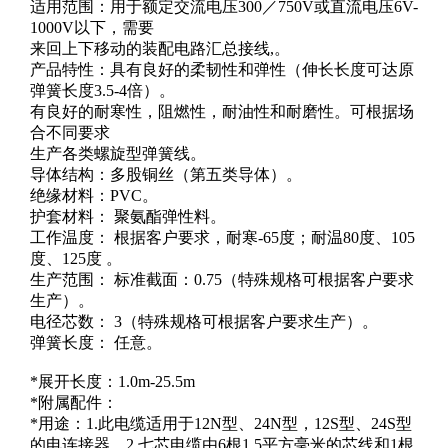
适用范围：用于额定交流电压300／750V或直流电压6V-
1000V以下，需要
来回上下移动的装配电路汇总接线,。
产品特性：具有良好的柔韧性和弹性（伸长长度可达原
弹簧长度3.5-4倍）。
有良好的耐寒性，阻燃性，耐油性和耐磨性。可根据场
合不同要求
生产各类螺旋型弹簧线。
导体结构：多股铜丝（第五类导体）。
绝缘材料：PVC。
护套材料： 聚氨酯弹性料。
工作温度： 根据客户要求，耐寒-65度；耐温80度、105
度、125度 。
生产范围： 标准截面：0.75（特殊规格可根据客户要求
生产）。
电径芯数： 3（特殊规格可根据客户要求生产）。
弹簧长度： 任意。
*展开长度：1.0m-25.5m
*附属配件：
*用途：1.此电缆适用于12N型、24N型，12S型、24S型
的电连接器。2.七芯电缆由6根1.5平方毫米的芯线和1根