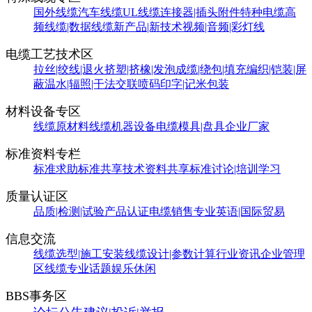
国外线缆
汽车线缆
UL线缆
连接器|插头附件
特种电缆
高
频线缆|数据线缆
新产品|新技术
视频|音频|彩灯线
电缆工艺技术区
拉丝|绞线|退火
挤塑|挤橡|发泡
成缆|绕包|填充
编织|铠装|屏
蔽
温水|辐照|干法交联
喷码印字|记米包装
材料设备专区
线缆原材料
线缆机器设备
电缆模具|盘具
企业厂家
标准资料专栏
标准求助
标准共享
技术资料共享
标准讨论|培训学习
质量认证区
品质|检测|试验
产品认证
电缆销售
专业英语|国际贸易
信息交流
线缆选型|施工安装
线缆设计|参数计算
行业资讯
企业管理
区
线缆专业话题
娱乐休闲
BBS事务区