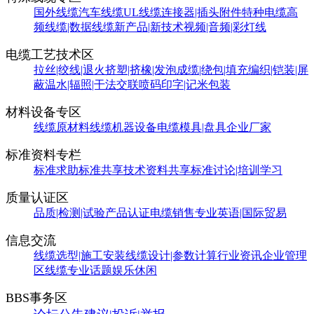
国外线缆
汽车线缆
UL线缆
连接器|插头附件
特种电缆
高
频线缆|数据线缆
新产品|新技术
视频|音频|彩灯线
电缆工艺技术区
拉丝|绞线|退火
挤塑|挤橡|发泡
成缆|绕包|填充
编织|铠装|屏
蔽
温水|辐照|干法交联
喷码印字|记米包装
材料设备专区
线缆原材料
线缆机器设备
电缆模具|盘具
企业厂家
标准资料专栏
标准求助
标准共享
技术资料共享
标准讨论|培训学习
质量认证区
品质|检测|试验
产品认证
电缆销售
专业英语|国际贸易
信息交流
线缆选型|施工安装
线缆设计|参数计算
行业资讯
企业管理
区
线缆专业话题
娱乐休闲
BBS事务区