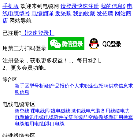
手机版
欢迎来到电缆网
请登录
快速注册
我的信息
0
电
线电缆型号
电缆翻译
发采购
我的收藏
发招聘
网站商
店
网站导航
已注册?
【快速登录】
用第三方扫码登录
注册登录，获取更多权益！
1、每日签到。
2、更多会员功能。
综合区
新手区
型号析疑|产品报价
个人求职
企业招聘
供求信息
求
购信息
电线电缆专区
架空线|裸电线|型线
电磁线|漆包线
电气装备用线缆
电力
电缆
通讯电缆
电缆附件
光纤光缆
航空|铁路线缆
矿用橡套
电缆
船用电缆|港口电缆
特殊线缆专区