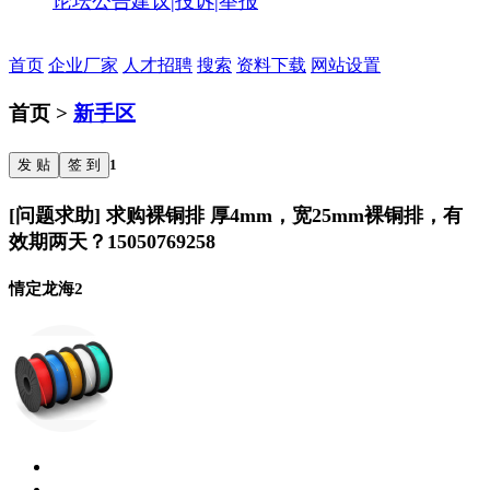
论坛公告
建议|投诉|举报
首页
企业厂家
人才招聘
搜索
资料下载
网站设置
首页 >
新手区
发 贴
签 到
1
[问题求助] 求购裸铜排 厚4mm，宽25mm裸铜排，有
效期两天？15050769258
情定龙海2