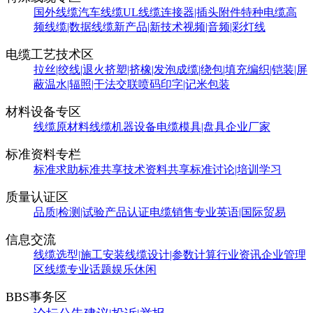
国外线缆
汽车线缆
UL线缆
连接器|插头附件
特种电缆
高
频线缆|数据线缆
新产品|新技术
视频|音频|彩灯线
电缆工艺技术区
拉丝|绞线|退火
挤塑|挤橡|发泡
成缆|绕包|填充
编织|铠装|屏
蔽
温水|辐照|干法交联
喷码印字|记米包装
材料设备专区
线缆原材料
线缆机器设备
电缆模具|盘具
企业厂家
标准资料专栏
标准求助
标准共享
技术资料共享
标准讨论|培训学习
质量认证区
品质|检测|试验
产品认证
电缆销售
专业英语|国际贸易
信息交流
线缆选型|施工安装
线缆设计|参数计算
行业资讯
企业管理
区
线缆专业话题
娱乐休闲
BBS事务区