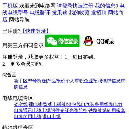
手机版
欢迎来到电缆网
请登录
快速注册
我的信息
0
电
线电缆型号
电缆翻译
发采购
我的收藏
发招聘
网站商
店
网站导航
已注册?
【快速登录】
用第三方扫码登录
注册登录，获取更多权益！
1、每日签到。
2、更多会员功能。
综合区
新手区
型号析疑|产品报价
个人求职
企业招聘
供求信息
求
购信息
电线电缆专区
架空线|裸电线|型线
电磁线|漆包线
电气装备用线缆
电力
电缆
通讯电缆
电缆附件
光纤光缆
航空|铁路线缆
矿用橡套
电缆
船用电缆|港口电缆
特殊线缆专区