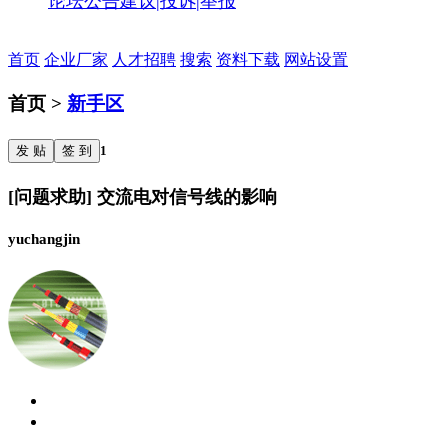
论坛公告
建议|投诉|举报
首页
企业厂家
人才招聘
搜索
资料下载
网站设置
首页 >
新手区
发 贴
签 到
1
[问题求助] 交流电对信号线的影响
yuchangjin