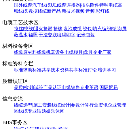
国外线缆
汽车线缆
UL线缆
连接器|插头附件
特种电缆
高
频线缆|数据线缆
新产品|新技术
视频|音频|彩灯线
电缆工艺技术区
拉丝|绞线|退火
挤塑|挤橡|发泡
成缆|绕包|填充
编织|铠装|屏
蔽
温水|辐照|干法交联
喷码印字|记米包装
材料设备专区
线缆原材料
线缆机器设备
电缆模具|盘具
企业厂家
标准资料专栏
标准求助
标准共享
技术资料共享
标准讨论|培训学习
质量认证区
品质|检测|试验
产品认证
电缆销售
专业英语|国际贸易
信息交流
线缆选型|施工安装
线缆设计|参数计算
行业资讯
企业管理
区
线缆专业话题
娱乐休闲
BBS事务区