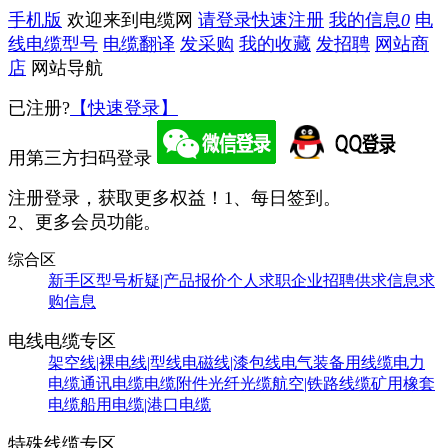
手机版
欢迎来到电缆网
请登录
快速注册
我的信息
0
电
线电缆型号
电缆翻译
发采购
我的收藏
发招聘
网站商
店
网站导航
已注册?
【快速登录】
用第三方扫码登录
注册登录，获取更多权益！
1、每日签到。
2、更多会员功能。
综合区
新手区
型号析疑|产品报价
个人求职
企业招聘
供求信息
求
购信息
电线电缆专区
架空线|裸电线|型线
电磁线|漆包线
电气装备用线缆
电力
电缆
通讯电缆
电缆附件
光纤光缆
航空|铁路线缆
矿用橡套
电缆
船用电缆|港口电缆
特殊线缆专区