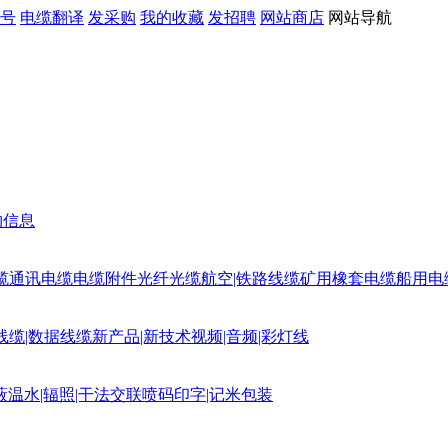
号
电缆翻译
发采购
我的收藏
发招聘
网站商店
网站导航
购信息
缆
通讯电缆
电缆附件
光纤光缆
航空|铁路线缆
矿用橡套电缆
船用电
线缆|数据线缆
新产品|新技术
视频|音频|彩灯线
蔽
温水|辐照|干法交联
喷码印字|记米包装