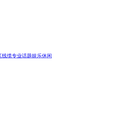
区
线缆专业话题
娱乐休闲