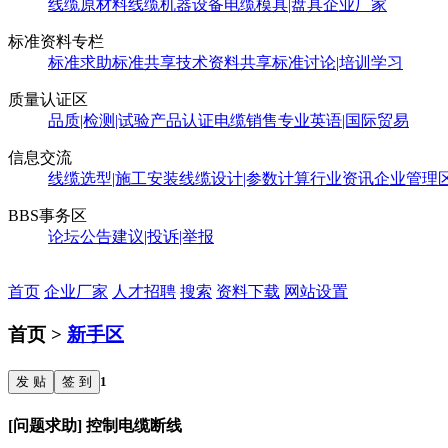
线缆原材料
线缆机器设备
电缆模具|盘具
企业厂家
标准资料专栏
标准求助
标准共享
技术资料共享
标准讨论|培训学习
质量认证区
品质|检测|试验
产品认证
电缆销售
专业英语|国际贸易
信息交流
线缆选型|施工安装
线缆设计|参数计算
行业资讯
企业管理
BBS事务区
论坛公告
建议|投诉|举报
首页
企业厂家
人才招聘
搜索
资料下载
网站设置
首页 >
新手区
发 贴
签 到
1
[问题求助] 控制电缆断线