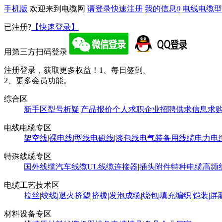
手机版
欢迎来到电缆网
请登录
快速注册
我的信息
0
电线电缆型
已注册?
【快速登录】
用第三方扫码登录
注册登录，获取更多权益！
1、每日签到。
2、更多会员功能。
综合区
新手区
型号析疑|产品报价
个人求职
企业招聘
供求信息
求
电线电缆专区
架空线|裸电线|型线
电磁线|漆包线
电气装备用线缆
电力电
特殊线缆专区
国外线缆
汽车线缆
UL线缆
连接器|插头附件
特种电缆
高频
电缆工艺技术区
拉丝|绞线|退火
挤塑|挤橡|发泡
成缆|绕包|填充
编织|铠装|屏
材料设备专区