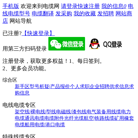
手机版
欢迎来到电缆网
请登录
快速注册
我的信息
0
电
线电缆型号
电缆翻译
发采购
我的收藏
发招聘
网站商
店
网站导航
已注册?
【快速登录】
用第三方扫码登录
注册登录，获取更多权益！
1、每日签到。
2、更多会员功能。
综合区
新手区
型号析疑|产品报价
个人求职
企业招聘
供求信息
求
购信息
电线电缆专区
架空线|裸电线|型线
电磁线|漆包线
电气装备用线缆
电力
电缆
通讯电缆
电缆附件
光纤光缆
航空|铁路线缆
矿用橡套
电缆
船用电缆|港口电缆
特殊线缆专区