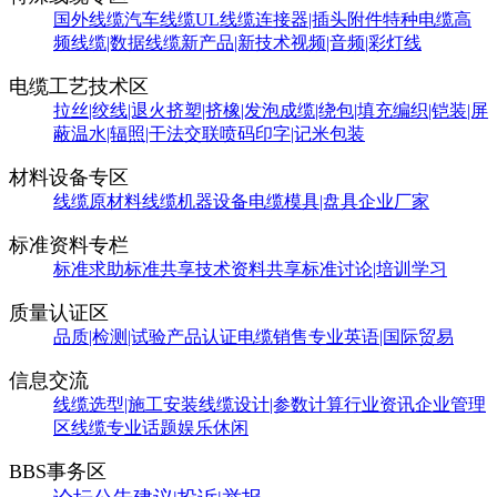
国外线缆
汽车线缆
UL线缆
连接器|插头附件
特种电缆
高
频线缆|数据线缆
新产品|新技术
视频|音频|彩灯线
电缆工艺技术区
拉丝|绞线|退火
挤塑|挤橡|发泡
成缆|绕包|填充
编织|铠装|屏
蔽
温水|辐照|干法交联
喷码印字|记米包装
材料设备专区
线缆原材料
线缆机器设备
电缆模具|盘具
企业厂家
标准资料专栏
标准求助
标准共享
技术资料共享
标准讨论|培训学习
质量认证区
品质|检测|试验
产品认证
电缆销售
专业英语|国际贸易
信息交流
线缆选型|施工安装
线缆设计|参数计算
行业资讯
企业管理
区
线缆专业话题
娱乐休闲
BBS事务区