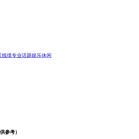
区
线缆专业话题
娱乐休闲
分（供参考）