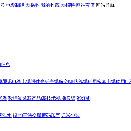
号
电缆翻译
发采购
我的收藏
发招聘
网站商店
网站导航
购信息
缆
通讯电缆
电缆附件
光纤光缆
航空|铁路线缆
矿用橡套电缆
船用电
线缆|数据线缆
新产品|新技术
视频|音频|彩灯线
蔽
温水|辐照|干法交联
喷码印字|记米包装