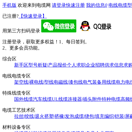
手机版
欢迎来到电缆网
请登录
快速注册
我的信息
0
电线电缆型
已注册?
【快速登录】
用第三方扫码登录
注册登录，获取更多权益！
1、每日签到。
2、更多会员功能。
综合区
新手区
型号析疑|产品报价
个人求职
企业招聘
供求信息
求
电线电缆专区
架空线|裸电线|型线
电磁线|漆包线
电气装备用线缆
电力电
特殊线缆专区
国外线缆
汽车线缆
UL线缆
连接器|插头附件
特种电缆
高频
电缆工艺技术区
拉丝|绞线|退火
挤塑|挤橡|发泡
成缆|绕包|填充
编织|铠装|屏
材料设备专区