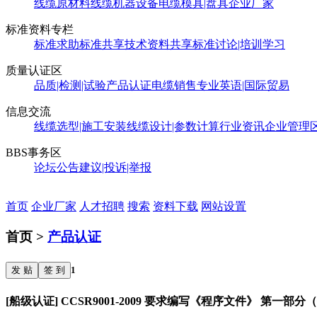
线缆原材料
线缆机器设备
电缆模具|盘具
企业厂家
标准资料专栏
标准求助
标准共享
技术资料共享
标准讨论|培训学习
质量认证区
品质|检测|试验
产品认证
电缆销售
专业英语|国际贸易
信息交流
线缆选型|施工安装
线缆设计|参数计算
行业资讯
企业管理
BBS事务区
论坛公告
建议|投诉|举报
首页
企业厂家
人才招聘
搜索
资料下载
网站设置
首页 >
产品认证
发 贴
签 到
1
[船级认证] CCSR9001-2009 要求编写《程序文件》 第一部