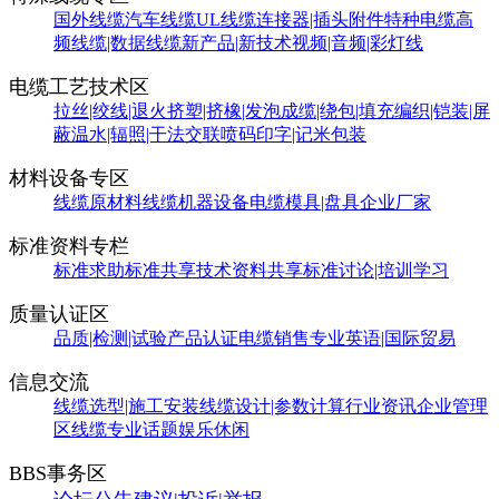
国外线缆
汽车线缆
UL线缆
连接器|插头附件
特种电缆
高
频线缆|数据线缆
新产品|新技术
视频|音频|彩灯线
电缆工艺技术区
拉丝|绞线|退火
挤塑|挤橡|发泡
成缆|绕包|填充
编织|铠装|屏
蔽
温水|辐照|干法交联
喷码印字|记米包装
材料设备专区
线缆原材料
线缆机器设备
电缆模具|盘具
企业厂家
标准资料专栏
标准求助
标准共享
技术资料共享
标准讨论|培训学习
质量认证区
品质|检测|试验
产品认证
电缆销售
专业英语|国际贸易
信息交流
线缆选型|施工安装
线缆设计|参数计算
行业资讯
企业管理
区
线缆专业话题
娱乐休闲
BBS事务区