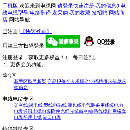
手机版
欢迎来到电缆网
请登录
快速注册
我的信息
0
电
线电缆型号
电缆翻译
发采购
我的收藏
发招聘
网站商
店
网站导航
已注册?
【快速登录】
用第三方扫码登录
注册登录，获取更多权益！
1、每日签到。
2、更多会员功能。
综合区
新手区
型号析疑|产品报价
个人求职
企业招聘
供求信息
求
购信息
电线电缆专区
架空线|裸电线|型线
电磁线|漆包线
电气装备用线缆
电力
电缆
通讯电缆
电缆附件
光纤光缆
航空|铁路线缆
矿用橡套
电缆
船用电缆|港口电缆
特殊线缆专区