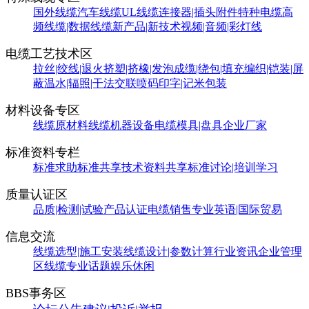
国外线缆
汽车线缆
UL线缆
连接器|插头附件
特种电缆
高
频线缆|数据线缆
新产品|新技术
视频|音频|彩灯线
电缆工艺技术区
拉丝|绞线|退火
挤塑|挤橡|发泡
成缆|绕包|填充
编织|铠装|屏
蔽
温水|辐照|干法交联
喷码印字|记米包装
材料设备专区
线缆原材料
线缆机器设备
电缆模具|盘具
企业厂家
标准资料专栏
标准求助
标准共享
技术资料共享
标准讨论|培训学习
质量认证区
品质|检测|试验
产品认证
电缆销售
专业英语|国际贸易
信息交流
线缆选型|施工安装
线缆设计|参数计算
行业资讯
企业管理
区
线缆专业话题
娱乐休闲
BBS事务区