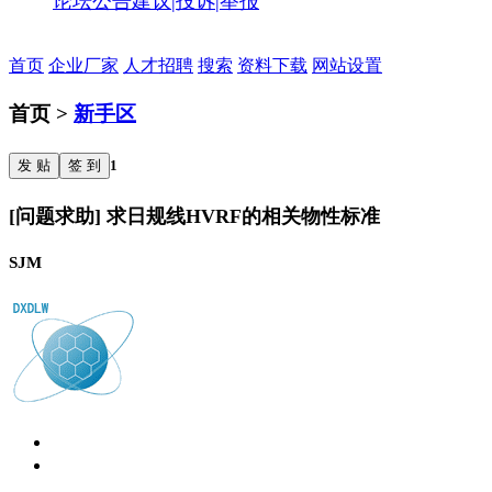
论坛公告
建议|投诉|举报
首页
企业厂家
人才招聘
搜索
资料下载
网站设置
首页 >
新手区
发 贴
签 到
1
[问题求助] 求日规线HVRF的相关物性标准
SJM