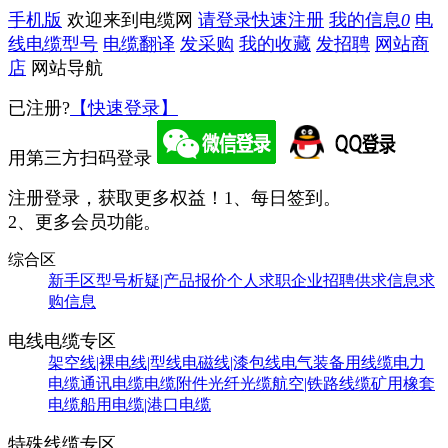
手机版
欢迎来到电缆网
请登录
快速注册
我的信息
0
电
线电缆型号
电缆翻译
发采购
我的收藏
发招聘
网站商
店
网站导航
已注册?
【快速登录】
用第三方扫码登录
注册登录，获取更多权益！
1、每日签到。
2、更多会员功能。
综合区
新手区
型号析疑|产品报价
个人求职
企业招聘
供求信息
求
购信息
电线电缆专区
架空线|裸电线|型线
电磁线|漆包线
电气装备用线缆
电力
电缆
通讯电缆
电缆附件
光纤光缆
航空|铁路线缆
矿用橡套
电缆
船用电缆|港口电缆
特殊线缆专区