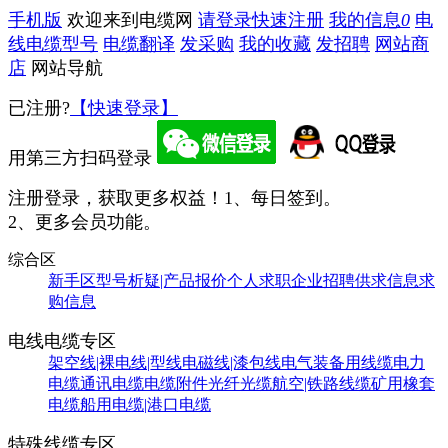
手机版
欢迎来到电缆网
请登录
快速注册
我的信息
0
电
线电缆型号
电缆翻译
发采购
我的收藏
发招聘
网站商
店
网站导航
已注册?
【快速登录】
用第三方扫码登录
注册登录，获取更多权益！
1、每日签到。
2、更多会员功能。
综合区
新手区
型号析疑|产品报价
个人求职
企业招聘
供求信息
求
购信息
电线电缆专区
架空线|裸电线|型线
电磁线|漆包线
电气装备用线缆
电力
电缆
通讯电缆
电缆附件
光纤光缆
航空|铁路线缆
矿用橡套
电缆
船用电缆|港口电缆
特殊线缆专区