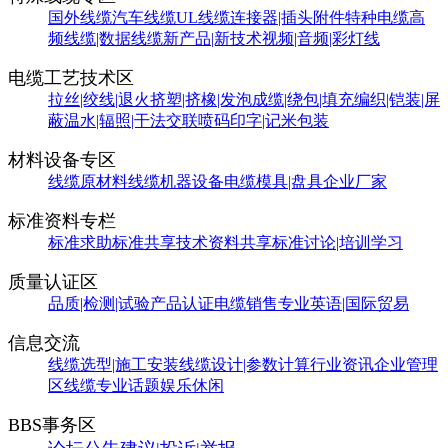
国外线缆
汽车线缆
UL线缆
连接器|插头附件
特种电缆
高
频线缆|数据线缆
新产品|新技术
视频|音频|彩灯线
电缆工艺技术区
拉丝|绞线|退火
挤塑|挤橡|发泡
成缆|绕包|填充
编织|铠装|屏
蔽
温水|辐照|干法交联
喷码印字|记米包装
材料设备专区
线缆原材料
线缆机器设备
电缆模具|盘具
企业厂家
标准资料专栏
标准求助
标准共享
技术资料共享
标准讨论|培训学习
质量认证区
品质|检测|试验
产品认证
电缆销售
专业英语|国际贸易
信息交流
线缆选型|施工安装
线缆设计|参数计算
行业资讯
企业管理
区
线缆专业话题
娱乐休闲
BBS事务区