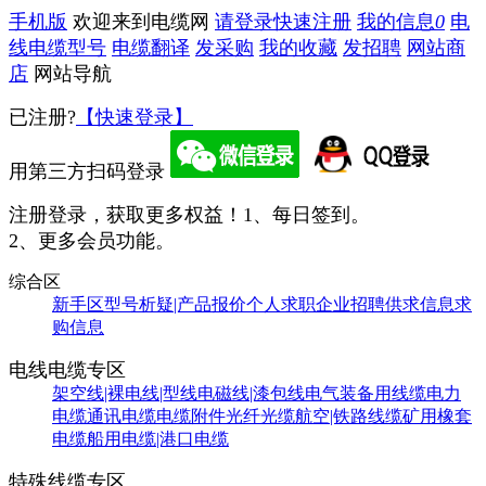
手机版
欢迎来到电缆网
请登录
快速注册
我的信息
0
电
线电缆型号
电缆翻译
发采购
我的收藏
发招聘
网站商
店
网站导航
已注册?
【快速登录】
用第三方扫码登录
注册登录，获取更多权益！
1、每日签到。
2、更多会员功能。
综合区
新手区
型号析疑|产品报价
个人求职
企业招聘
供求信息
求
购信息
电线电缆专区
架空线|裸电线|型线
电磁线|漆包线
电气装备用线缆
电力
电缆
通讯电缆
电缆附件
光纤光缆
航空|铁路线缆
矿用橡套
电缆
船用电缆|港口电缆
特殊线缆专区