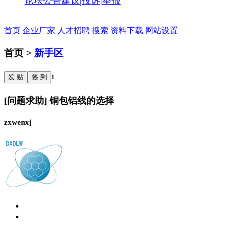
论坛公告
建议|投诉|举报
首页
企业厂家
人才招聘
搜索
资料下载
网站设置
首页 >
新手区
发 贴
签 到
1
[问题求助] 铜包铝线的选择
zxwenxj