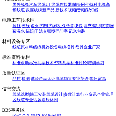
国外线缆
汽车线缆
UL线缆
连接器|插头附件
特种电缆
高
频线缆|数据线缆
新产品|新技术
视频|音频|彩灯线
电缆工艺技术区
拉丝|绞线|退火
挤塑|挤橡|发泡
成缆|绕包|填充
编织|铠装|屏
蔽
温水|辐照|干法交联
喷码印字|记米包装
材料设备专区
线缆原材料
线缆机器设备
电缆模具|盘具
企业厂家
标准资料专栏
标准求助
标准共享
技术资料共享
标准讨论|培训学习
质量认证区
品质|检测|试验
产品认证
电缆销售
专业英语|国际贸易
信息交流
线缆选型|施工安装
线缆设计|参数计算
行业资讯
企业管理
区
线缆专业话题
娱乐休闲
BBS事务区