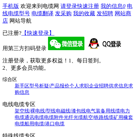
手机版
欢迎来到电缆网
请登录
快速注册
我的信息
0
电
线电缆型号
电缆翻译
发采购
我的收藏
发招聘
网站商
店
网站导航
已注册?
【快速登录】
用第三方扫码登录
注册登录，获取更多权益！
1、每日签到。
2、更多会员功能。
综合区
新手区
型号析疑|产品报价
个人求职
企业招聘
供求信息
求
购信息
电线电缆专区
架空线|裸电线|型线
电磁线|漆包线
电气装备用线缆
电力
电缆
通讯电缆
电缆附件
光纤光缆
航空|铁路线缆
矿用橡套
电缆
船用电缆|港口电缆
特殊线缆专区