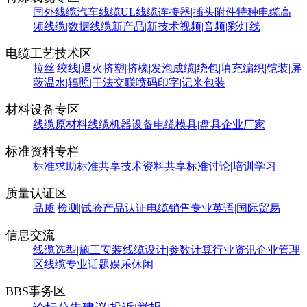
国外线缆
汽车线缆
UL线缆
连接器|插头附件
特种电缆
高
频线缆|数据线缆
新产品|新技术
视频|音频|彩灯线
电缆工艺技术区
拉丝|绞线|退火
挤塑|挤橡|发泡
成缆|绕包|填充
编织|铠装|屏
蔽
温水|辐照|干法交联
喷码印字|记米包装
材料设备专区
线缆原材料
线缆机器设备
电缆模具|盘具
企业厂家
标准资料专栏
标准求助
标准共享
技术资料共享
标准讨论|培训学习
质量认证区
品质|检测|试验
产品认证
电缆销售
专业英语|国际贸易
信息交流
线缆选型|施工安装
线缆设计|参数计算
行业资讯
企业管理
区
线缆专业话题
娱乐休闲
BBS事务区