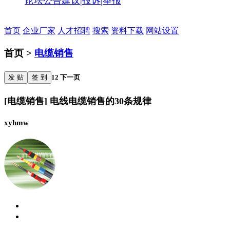
论坛公告
建议|投诉|举报
首页
企业厂家
人才招聘
搜索
资料下载
网站设置
首页 >
电缆销售
发 贴
签 到
1
2
下一页
[电缆销售] 电线电缆销售的30条规律
xyhmw