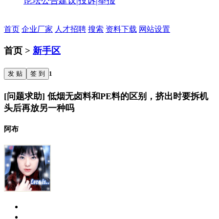
论坛公告
建议|投诉|举报
首页
企业厂家
人才招聘
搜索
资料下载
网站设置
首页 >
新手区
发 贴
签 到
1
[问题求助] 低烟无卤料和PE料的区别，挤出时要拆机
头后再放另一种吗
阿布