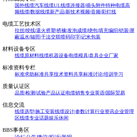
国外线缆
汽车线缆
UL线缆
连接器|插头附件
特种电缆
高
频线缆|数据线缆
新产品|新技术
视频|音频|彩灯线
电缆工艺技术区
拉丝|绞线|退火
挤塑|挤橡|发泡
成缆|绕包|填充
编织|铠装|屏
蔽
温水|辐照|干法交联
喷码印字|记米包装
材料设备专区
线缆原材料
线缆机器设备
电缆模具|盘具
企业厂家
标准资料专栏
标准求助
标准共享
技术资料共享
标准讨论|培训学习
质量认证区
品质|检测|试验
产品认证
电缆销售
专业英语|国际贸易
信息交流
线缆选型|施工安装
线缆设计|参数计算
行业资讯
企业管理
区
线缆专业话题
娱乐休闲
BBS事务区