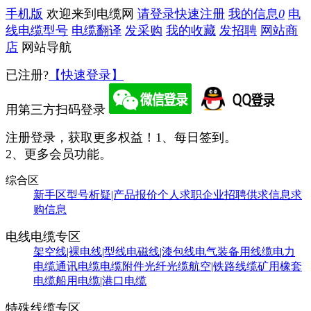
手机版
欢迎来到电缆网
请登录
快速注册
我的信息
0
电
线电缆型号
电缆翻译
发采购
我的收藏
发招聘
网站商
店
网站导航
已注册?
【快速登录】
用第三方扫码登录
注册登录，获取更多权益！
1、每日签到。
2、更多会员功能。
综合区
新手区
型号析疑|产品报价
个人求职
企业招聘
供求信息
求
购信息
电线电缆专区
架空线|裸电线|型线
电磁线|漆包线
电气装备用线缆
电力
电缆
通讯电缆
电缆附件
光纤光缆
航空|铁路线缆
矿用橡套
电缆
船用电缆|港口电缆
特殊线缆专区