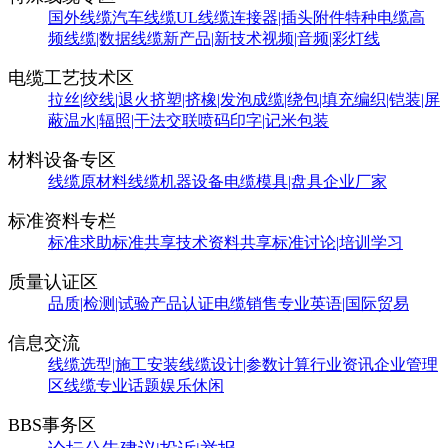
国外线缆
汽车线缆
UL线缆
连接器|插头附件
特种电缆
高
频线缆|数据线缆
新产品|新技术
视频|音频|彩灯线
电缆工艺技术区
拉丝|绞线|退火
挤塑|挤橡|发泡
成缆|绕包|填充
编织|铠装|屏
蔽
温水|辐照|干法交联
喷码印字|记米包装
材料设备专区
线缆原材料
线缆机器设备
电缆模具|盘具
企业厂家
标准资料专栏
标准求助
标准共享
技术资料共享
标准讨论|培训学习
质量认证区
品质|检测|试验
产品认证
电缆销售
专业英语|国际贸易
信息交流
线缆选型|施工安装
线缆设计|参数计算
行业资讯
企业管理
区
线缆专业话题
娱乐休闲
BBS事务区