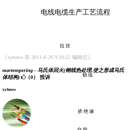
电线电缆生产工艺流程
拉
丝
［xyhmw 在 2011-8-26 9:29:22 编辑过］
martempering - 马氏体回火(钢线热处理,使之形成马氏
韧
练
体结构)
（0）
投诉
xyhmw
挤
绝
缘
交
联