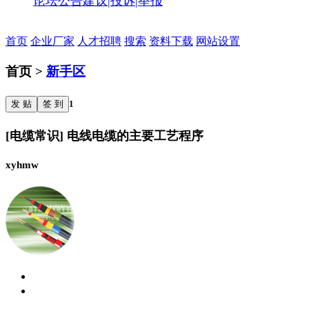
论坛公告
建议|投诉|举报
首页
企业厂家
人才招聘
搜索
资料下载
网站设置
首页 >
新手区
发 贴
签 到
1
[电缆常识] 电线电缆的主要工艺程序
xyhmw