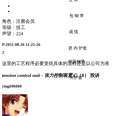
包
铜
带
角色：注册会员
等级：技工
成
缆
声望：
224
P:2011-08-26 11:25:26
挤
内
护套
2
铠装钢带
这里的工艺程序必要笼统具体的流程还是以公司为准
tension control unit - 张力控制装置
（0）
投诉
外护套
ying696000