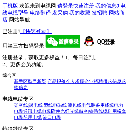
手机版
欢迎来到电缆网
请登录
快速注册
我的信息
0
电
线电缆型号
电缆翻译
发采购
我的收藏
发招聘
网站商
店
网站导航
已注册?
【快速登录】
用第三方扫码登录
注册登录，获取更多权益！
1、每日签到。
2、更多会员功能。
综合区
新手区
型号析疑|产品报价
个人求职
企业招聘
供求信息
求
购信息
电线电缆专区
架空线|裸电线|型线
电磁线|漆包线
电气装备用线缆
电力
电缆
通讯电缆
电缆附件
光纤光缆
航空|铁路线缆
矿用橡套
电缆
船用电缆|港口电缆
特殊线缆专区