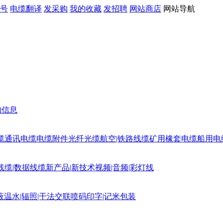
号
电缆翻译
发采购
我的收藏
发招聘
网站商店
网站导航
购信息
缆
通讯电缆
电缆附件
光纤光缆
航空|铁路线缆
矿用橡套电缆
船用电
线缆|数据线缆
新产品|新技术
视频|音频|彩灯线
蔽
温水|辐照|干法交联
喷码印字|记米包装