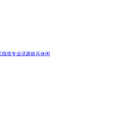
区
线缆专业话题
娱乐休闲