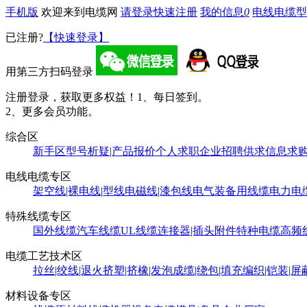
手机版
欢迎来到电缆网
请登录
快速注册
我的信息
0
电线电缆型
已注册?
【快速登录】
用第三方扫码登录
注册登录，获取更多权益！
1、每日签到。
2、更多会员功能。
综合区
新手区
型号析疑|产品报价
个人求职
企业招聘
供求信息
求
电线电缆专区
架空线|裸电线|型线
电磁线|漆包线
电气装备用线缆
电力电
特殊线缆专区
国外线缆
汽车线缆
UL线缆
连接器|插头附件
特种电缆
高频
电缆工艺技术区
拉丝|绞线|退火
挤塑|挤橡|发泡
成缆|绕包|填充
编织|铠装|屏
材料设备专区