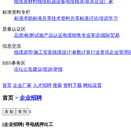
线缆原材料
线缆机器设备
电缆模具|盘具
企业厂家
标准资料专栏
标准求助
标准共享
技术资料共享
标准讨论|培训学习
质量认证区
品质|检测|试验
产品认证
电缆销售
专业英语|国际贸易
信息交流
线缆选型|施工安装
线缆设计|参数计算
行业资讯
企业管理
BBS事务区
论坛公告
建议|投诉|举报
首页
企业厂家
人才招聘
搜索
资料下载
网站设置
首页 >
企业招聘
发 贴
签 到
1
[企业招聘] 寻电线押出工