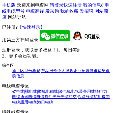
手机版
欢迎来到电缆网
请登录
快速注册
我的信息
0
电
线电缆型号
电缆翻译
发采购
我的收藏
发招聘
网站商
店
网站导航
已注册?
【快速登录】
用第三方扫码登录
注册登录，获取更多权益！
1、每日签到。
2、更多会员功能。
综合区
新手区
型号析疑|产品报价
个人求职
企业招聘
供求信息
求
购信息
电线电缆专区
架空线|裸电线|型线
电磁线|漆包线
电气装备用线缆
电力
电缆
通讯电缆
电缆附件
光纤光缆
航空|铁路线缆
矿用橡套
电缆
船用电缆|港口电缆
特殊线缆专区