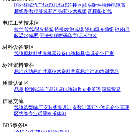
国外线缆
汽车线缆
UL线缆
连接器|插头附件
特种电缆
高
频线缆|数据线缆
新产品|新技术
视频|音频|彩灯线
电缆工艺技术区
拉丝|绞线|退火
挤塑|挤橡|发泡
成缆|绕包|填充
编织|铠装|屏
蔽
温水|辐照|干法交联
喷码印字|记米包装
材料设备专区
线缆原材料
线缆机器设备
电缆模具|盘具
企业厂家
标准资料专栏
标准求助
标准共享
技术资料共享
标准讨论|培训学习
质量认证区
品质|检测|试验
产品认证
电缆销售
专业英语|国际贸易
信息交流
线缆选型|施工安装
线缆设计|参数计算
行业资讯
企业管理
区
线缆专业话题
娱乐休闲
BBS事务区