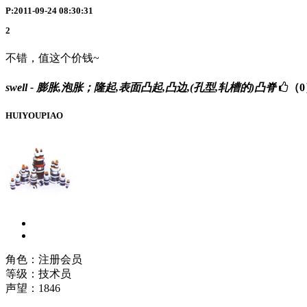
P:2011-09-24 08:30:31
2
不错，值这个价钱~
swell - 膨胀,泡胀；隆起,表面凸起,凸边,(孔型,轧槽的)凸脊
（0
HUIYOUPIAO
角色：注册会员
等级：技术员
声望：
1846