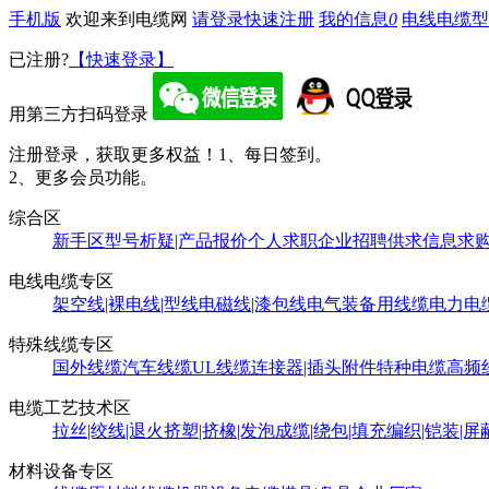
手机版
欢迎来到电缆网
请登录
快速注册
我的信息
0
电线电缆型
已注册?
【快速登录】
用第三方扫码登录
注册登录，获取更多权益！
1、每日签到。
2、更多会员功能。
综合区
新手区
型号析疑|产品报价
个人求职
企业招聘
供求信息
求
电线电缆专区
架空线|裸电线|型线
电磁线|漆包线
电气装备用线缆
电力电
特殊线缆专区
国外线缆
汽车线缆
UL线缆
连接器|插头附件
特种电缆
高频
电缆工艺技术区
拉丝|绞线|退火
挤塑|挤橡|发泡
成缆|绕包|填充
编织|铠装|屏
材料设备专区