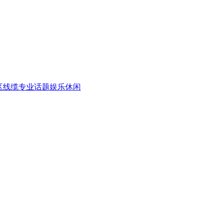
区
线缆专业话题
娱乐休闲