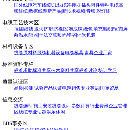
国外线缆
汽车线缆
UL线缆
连接器|插头附件
特种电缆
高
频线缆|数据线缆
新产品|新技术
视频|音频|彩灯线
电缆工艺技术区
拉丝|绞线|退火
挤塑|挤橡|发泡
成缆|绕包|填充
编织|铠装|屏
蔽
温水|辐照|干法交联
喷码印字|记米包装
材料设备专区
线缆原材料
线缆机器设备
电缆模具|盘具
企业厂家
标准资料专栏
标准求助
标准共享
技术资料共享
标准讨论|培训学习
质量认证区
品质|检测|试验
产品认证
电缆销售
专业英语|国际贸易
信息交流
线缆选型|施工安装
线缆设计|参数计算
行业资讯
企业管理
区
线缆专业话题
娱乐休闲
BBS事务区