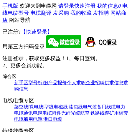
手机版
欢迎来到电缆网
请登录
快速注册
我的信息
0
电
线电缆型号
电缆翻译
发采购
我的收藏
发招聘
网站商
店
网站导航
已注册?
【快速登录】
用第三方扫码登录
注册登录，获取更多权益！
1、每日签到。
2、更多会员功能。
综合区
新手区
型号析疑|产品报价
个人求职
企业招聘
供求信息
求
购信息
电线电缆专区
架空线|裸电线|型线
电磁线|漆包线
电气装备用线缆
电力
电缆
通讯电缆
电缆附件
光纤光缆
航空|铁路线缆
矿用橡套
电缆
船用电缆|港口电缆
特殊线缆专区