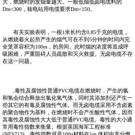
大，燃烧时的发烟量越大。一般低烟低卤电缆料的
Dm<300，核电站用电缆要求Dm<150。
有关实验表明，一根1米长约含0.85千克的电缆，
从燃烧着火起所产生的烟气可在不到5分钟的时间内完
全笼罩容积为100m，的房间。此时烟的浓度将造成呼
吸困难，严重阻碍人员疏散和灭火救援。无卤电缆不存
在这一问题。
.毒性及腐蚀性普通PVC电缆在燃烧时，产生的氯
和氢会结合释放出氯化氢气体，同时其添加剂还产生一
些其它的有毒及腐蚀性气体。而无卤电缆采用不含卤素
的聚合物作为基料，在燃烧时不会产生酸性气体，因而
其毒性及腐蚀性大大低于普通PVC电缆。毒性的大小通
常用毒性指数来衡量。根据英国海军工程标准
(NES713)，毒性指数就是100g材料在1m 体积中充分燃