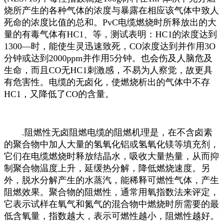
烧所产生的各种气体的浓度与暴露在相应该气体中致人
死命的浓度比值的总和。PvC电缆燃烧时所释放出的大
量的有毒气体有HC1、等，测试表明：HC1的浓度达到
1300—时，能使生灵迅速致死，CO浓度达到并作用3O
分钟或达到2000ppm并作用5分钟。也会伤及人脑危及
生命，而且CO无HC1刺激感，不易为人察觉，故更具
有危害性。电缆的无卤化，使燃烧析出的气体中不存
HC1，又降低了CO的含量。
.阻燃性无卤阻燃电缆的阻燃机理是，在不含卤素
的聚合物中加人大量的氢氧化铝或氢氧化镁等填充剂，
它们在电缆燃烧时释放结晶水，吸收大量热量，从而抑
制聚合物温度上升，延缓热分解，降低燃烧速度。另
外，脱水分解产生的水蒸汽，能稀释可燃性气体，产生
阻燃效果。聚合物的阻燃性，通常用氧指数法来评定，
它表示试样在氧气和氮气的混合物中燃烧时所需要的最
低含氧量，指数越大，表示可燃性越小，阻燃性越好。