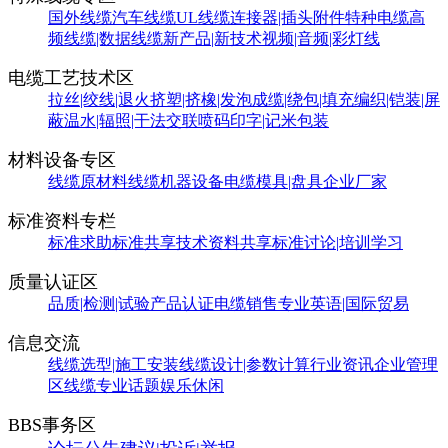
国外线缆
汽车线缆
UL线缆
连接器|插头附件
特种电缆
高
频线缆|数据线缆
新产品|新技术
视频|音频|彩灯线
电缆工艺技术区
拉丝|绞线|退火
挤塑|挤橡|发泡
成缆|绕包|填充
编织|铠装|屏
蔽
温水|辐照|干法交联
喷码印字|记米包装
材料设备专区
线缆原材料
线缆机器设备
电缆模具|盘具
企业厂家
标准资料专栏
标准求助
标准共享
技术资料共享
标准讨论|培训学习
质量认证区
品质|检测|试验
产品认证
电缆销售
专业英语|国际贸易
信息交流
线缆选型|施工安装
线缆设计|参数计算
行业资讯
企业管理
区
线缆专业话题
娱乐休闲
BBS事务区