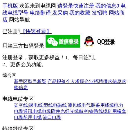
手机版
欢迎来到电缆网
请登录
快速注册
我的信息
0
电
线电缆型号
电缆翻译
发采购
我的收藏
发招聘
网站商
店
网站导航
已注册?
【快速登录】
用第三方扫码登录
注册登录，获取更多权益！
1、每日签到。
2、更多会员功能。
综合区
新手区
型号析疑|产品报价
个人求职
企业招聘
供求信息
求
购信息
电线电缆专区
架空线|裸电线|型线
电磁线|漆包线
电气装备用线缆
电力
电缆
通讯电缆
电缆附件
光纤光缆
航空|铁路线缆
矿用橡套
电缆
船用电缆|港口电缆
特殊线缆专区