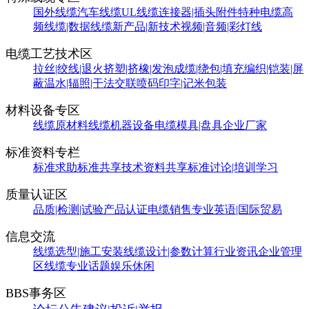
国外线缆
汽车线缆
UL线缆
连接器|插头附件
特种电缆
高
频线缆|数据线缆
新产品|新技术
视频|音频|彩灯线
电缆工艺技术区
拉丝|绞线|退火
挤塑|挤橡|发泡
成缆|绕包|填充
编织|铠装|屏
蔽
温水|辐照|干法交联
喷码印字|记米包装
材料设备专区
线缆原材料
线缆机器设备
电缆模具|盘具
企业厂家
标准资料专栏
标准求助
标准共享
技术资料共享
标准讨论|培训学习
质量认证区
品质|检测|试验
产品认证
电缆销售
专业英语|国际贸易
信息交流
线缆选型|施工安装
线缆设计|参数计算
行业资讯
企业管理
区
线缆专业话题
娱乐休闲
BBS事务区