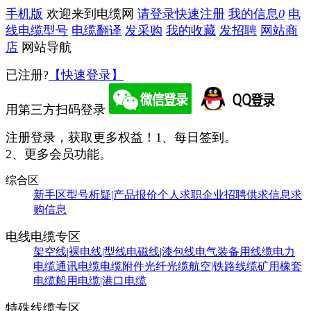
手机版
欢迎来到电缆网
请登录
快速注册
我的信息
0
电
线电缆型号
电缆翻译
发采购
我的收藏
发招聘
网站商
店
网站导航
已注册?
【快速登录】
用第三方扫码登录
注册登录，获取更多权益！
1、每日签到。
2、更多会员功能。
综合区
新手区
型号析疑|产品报价
个人求职
企业招聘
供求信息
求
购信息
电线电缆专区
架空线|裸电线|型线
电磁线|漆包线
电气装备用线缆
电力
电缆
通讯电缆
电缆附件
光纤光缆
航空|铁路线缆
矿用橡套
电缆
船用电缆|港口电缆
特殊线缆专区