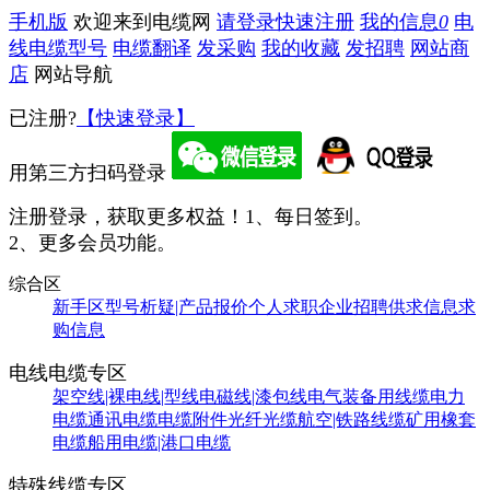
手机版
欢迎来到电缆网
请登录
快速注册
我的信息
0
电
线电缆型号
电缆翻译
发采购
我的收藏
发招聘
网站商
店
网站导航
已注册?
【快速登录】
用第三方扫码登录
注册登录，获取更多权益！
1、每日签到。
2、更多会员功能。
综合区
新手区
型号析疑|产品报价
个人求职
企业招聘
供求信息
求
购信息
电线电缆专区
架空线|裸电线|型线
电磁线|漆包线
电气装备用线缆
电力
电缆
通讯电缆
电缆附件
光纤光缆
航空|铁路线缆
矿用橡套
电缆
船用电缆|港口电缆
特殊线缆专区