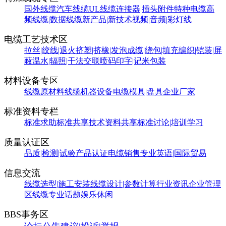
国外线缆
汽车线缆
UL线缆
连接器|插头附件
特种电缆
高
频线缆|数据线缆
新产品|新技术
视频|音频|彩灯线
电缆工艺技术区
拉丝|绞线|退火
挤塑|挤橡|发泡
成缆|绕包|填充
编织|铠装|屏
蔽
温水|辐照|干法交联
喷码印字|记米包装
材料设备专区
线缆原材料
线缆机器设备
电缆模具|盘具
企业厂家
标准资料专栏
标准求助
标准共享
技术资料共享
标准讨论|培训学习
质量认证区
品质|检测|试验
产品认证
电缆销售
专业英语|国际贸易
信息交流
线缆选型|施工安装
线缆设计|参数计算
行业资讯
企业管理
区
线缆专业话题
娱乐休闲
BBS事务区