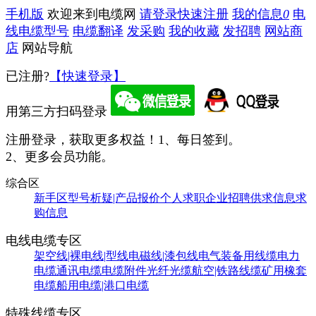
手机版
欢迎来到电缆网
请登录
快速注册
我的信息
0
电
线电缆型号
电缆翻译
发采购
我的收藏
发招聘
网站商
店
网站导航
已注册?
【快速登录】
用第三方扫码登录
注册登录，获取更多权益！
1、每日签到。
2、更多会员功能。
综合区
新手区
型号析疑|产品报价
个人求职
企业招聘
供求信息
求
购信息
电线电缆专区
架空线|裸电线|型线
电磁线|漆包线
电气装备用线缆
电力
电缆
通讯电缆
电缆附件
光纤光缆
航空|铁路线缆
矿用橡套
电缆
船用电缆|港口电缆
特殊线缆专区