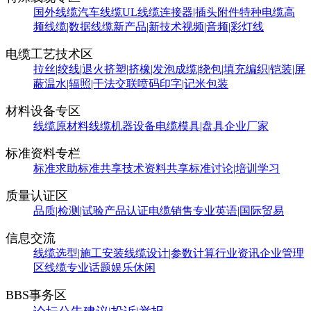
国外线缆
汽车线缆
UL线缆
连接器|插头附件
特种电缆
高
频线缆|数据线缆
新产品|新技术
视频|音频|彩灯线
电缆工艺技术区
拉丝|绞线|退火
挤塑|挤橡|发泡
成缆|绕包|填充
编织|铠装|屏
蔽
温水|辐照|干法交联
喷码印字|记米包装
材料设备专区
线缆原材料
线缆机器设备
电缆模具|盘具
企业厂家
标准资料专栏
标准求助
标准共享
技术资料共享
标准讨论|培训学习
质量认证区
品质|检测|试验
产品认证
电缆销售
专业英语|国际贸易
信息交流
线缆选型|施工安装
线缆设计|参数计算
行业资讯
企业管理
区
线缆专业话题
娱乐休闲
BBS事务区