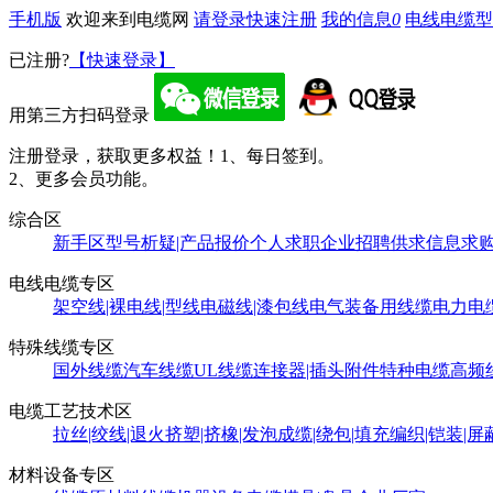
手机版
欢迎来到电缆网
请登录
快速注册
我的信息
0
电线电缆型
已注册?
【快速登录】
用第三方扫码登录
注册登录，获取更多权益！
1、每日签到。
2、更多会员功能。
综合区
新手区
型号析疑|产品报价
个人求职
企业招聘
供求信息
求
电线电缆专区
架空线|裸电线|型线
电磁线|漆包线
电气装备用线缆
电力电
特殊线缆专区
国外线缆
汽车线缆
UL线缆
连接器|插头附件
特种电缆
高频
电缆工艺技术区
拉丝|绞线|退火
挤塑|挤橡|发泡
成缆|绕包|填充
编织|铠装|屏
材料设备专区