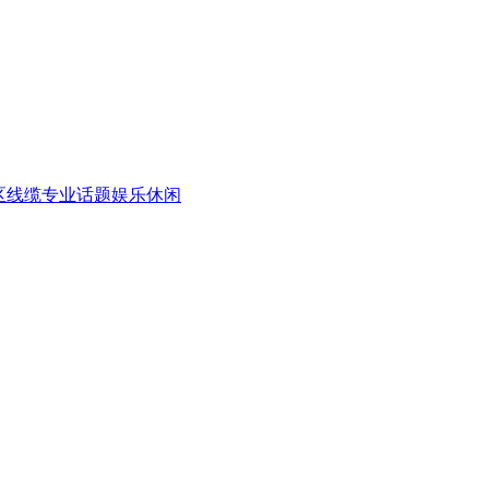
区
线缆专业话题
娱乐休闲