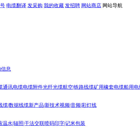
号
电缆翻译
发采购
我的收藏
发招聘
网站商店
网站导航
购信息
缆
通讯电缆
电缆附件
光纤光缆
航空|铁路线缆
矿用橡套电缆
船用电
线缆|数据线缆
新产品|新技术
视频|音频|彩灯线
蔽
温水|辐照|干法交联
喷码印字|记米包装