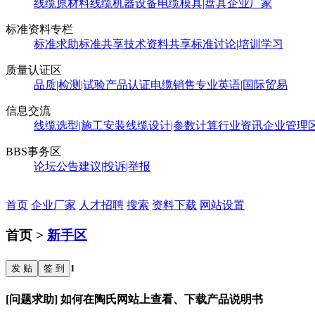
线缆原材料
线缆机器设备
电缆模具|盘具
企业厂家
标准资料专栏
标准求助
标准共享
技术资料共享
标准讨论|培训学习
质量认证区
品质|检测|试验
产品认证
电缆销售
专业英语|国际贸易
信息交流
线缆选型|施工安装
线缆设计|参数计算
行业资讯
企业管理
BBS事务区
论坛公告
建议|投诉|举报
首页
企业厂家
人才招聘
搜索
资料下载
网站设置
首页 >
新手区
发 贴
签 到
1
[问题求助] 如何在陶氏网站上查看、下载产品说明书