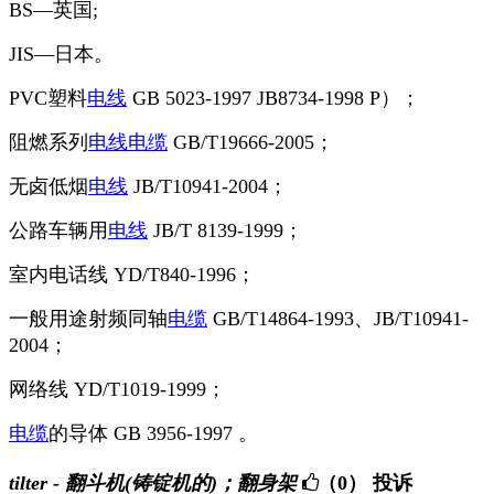
BS—英国;
JIS—日本。
PVC塑料
电线
GB 5023-1997 JB8734-1998 P）；
阻燃系列
电线
电缆
GB/T19666-2005；
无卤低烟
电线
JB/T10941-2004；
公路车辆用
电线
JB/T 8139-1999；
室内电话线 YD/T840-1996；
一般用途射频同轴
电缆
GB/T14864-1993、JB/T10941-
2004；
网络线 YD/T1019-1999；
电缆
的导体 GB 3956-1997 。
tilter - 翻斗机(铸锭机的)；翻身架
（0）
投诉