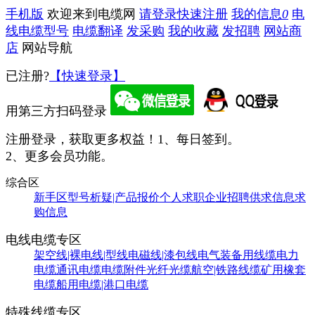
手机版
欢迎来到电缆网
请登录
快速注册
我的信息
0
电
线电缆型号
电缆翻译
发采购
我的收藏
发招聘
网站商
店
网站导航
已注册?
【快速登录】
用第三方扫码登录
注册登录，获取更多权益！
1、每日签到。
2、更多会员功能。
综合区
新手区
型号析疑|产品报价
个人求职
企业招聘
供求信息
求
购信息
电线电缆专区
架空线|裸电线|型线
电磁线|漆包线
电气装备用线缆
电力
电缆
通讯电缆
电缆附件
光纤光缆
航空|铁路线缆
矿用橡套
电缆
船用电缆|港口电缆
特殊线缆专区