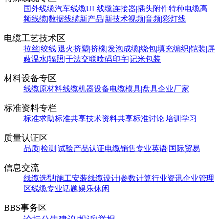
国外线缆
汽车线缆
UL线缆
连接器|插头附件
特种电缆
高
频线缆|数据线缆
新产品|新技术
视频|音频|彩灯线
电缆工艺技术区
拉丝|绞线|退火
挤塑|挤橡|发泡
成缆|绕包|填充
编织|铠装|屏
蔽
温水|辐照|干法交联
喷码印字|记米包装
材料设备专区
线缆原材料
线缆机器设备
电缆模具|盘具
企业厂家
标准资料专栏
标准求助
标准共享
技术资料共享
标准讨论|培训学习
质量认证区
品质|检测|试验
产品认证
电缆销售
专业英语|国际贸易
信息交流
线缆选型|施工安装
线缆设计|参数计算
行业资讯
企业管理
区
线缆专业话题
娱乐休闲
BBS事务区