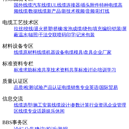
国外线缆
汽车线缆
UL线缆
连接器|插头附件
特种电缆
高
频线缆|数据线缆
新产品|新技术
视频|音频|彩灯线
电缆工艺技术区
拉丝|绞线|退火
挤塑|挤橡|发泡
成缆|绕包|填充
编织|铠装|屏
蔽
温水|辐照|干法交联
喷码印字|记米包装
材料设备专区
线缆原材料
线缆机器设备
电缆模具|盘具
企业厂家
标准资料专栏
标准求助
标准共享
技术资料共享
标准讨论|培训学习
质量认证区
品质|检测|试验
产品认证
电缆销售
专业英语|国际贸易
信息交流
线缆选型|施工安装
线缆设计|参数计算
行业资讯
企业管理
区
线缆专业话题
娱乐休闲
BBS事务区