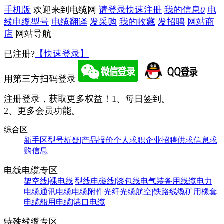
手机版
欢迎来到电缆网
请登录
快速注册
我的信息
0
电
线电缆型号
电缆翻译
发采购
我的收藏
发招聘
网站商
店
网站导航
已注册?
【快速登录】
用第三方扫码登录
注册登录，获取更多权益！
1、每日签到。
2、更多会员功能。
综合区
新手区
型号析疑|产品报价
个人求职
企业招聘
供求信息
求
购信息
电线电缆专区
架空线|裸电线|型线
电磁线|漆包线
电气装备用线缆
电力
电缆
通讯电缆
电缆附件
光纤光缆
航空|铁路线缆
矿用橡套
电缆
船用电缆|港口电缆
特殊线缆专区