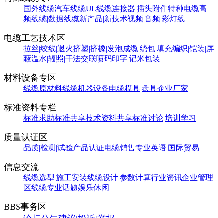
国外线缆
汽车线缆
UL线缆
连接器|插头附件
特种电缆
高
频线缆|数据线缆
新产品|新技术
视频|音频|彩灯线
电缆工艺技术区
拉丝|绞线|退火
挤塑|挤橡|发泡
成缆|绕包|填充
编织|铠装|屏
蔽
温水|辐照|干法交联
喷码印字|记米包装
材料设备专区
线缆原材料
线缆机器设备
电缆模具|盘具
企业厂家
标准资料专栏
标准求助
标准共享
技术资料共享
标准讨论|培训学习
质量认证区
品质|检测|试验
产品认证
电缆销售
专业英语|国际贸易
信息交流
线缆选型|施工安装
线缆设计|参数计算
行业资讯
企业管理
区
线缆专业话题
娱乐休闲
BBS事务区