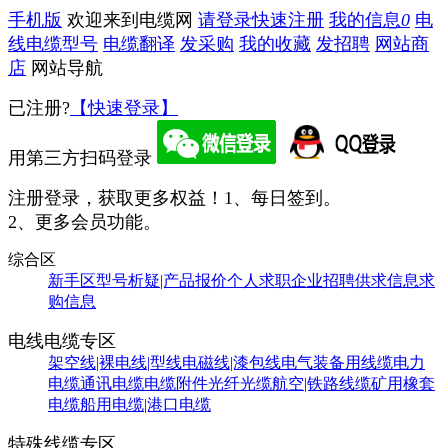
手机版
欢迎来到电缆网
请登录
快速注册
我的信息
0
电
线电缆型号
电缆翻译
发采购
我的收藏
发招聘
网站商
店
网站导航
已注册?
【快速登录】
用第三方扫码登录
注册登录，获取更多权益！
1、每日签到。
2、更多会员功能。
综合区
新手区
型号析疑|产品报价
个人求职
企业招聘
供求信息
求
购信息
电线电缆专区
架空线|裸电线|型线
电磁线|漆包线
电气装备用线缆
电力
电缆
通讯电缆
电缆附件
光纤光缆
航空|铁路线缆
矿用橡套
电缆
船用电缆|港口电缆
特殊线缆专区