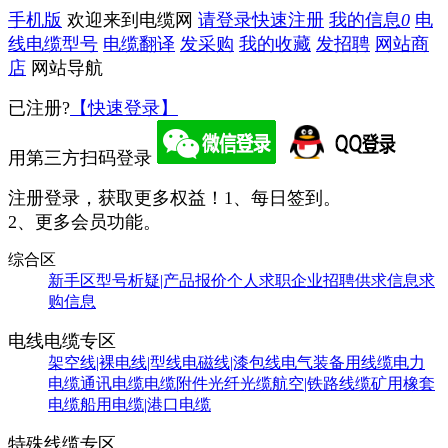
手机版
欢迎来到电缆网
请登录
快速注册
我的信息
0
电
线电缆型号
电缆翻译
发采购
我的收藏
发招聘
网站商
店
网站导航
已注册?
【快速登录】
用第三方扫码登录
注册登录，获取更多权益！
1、每日签到。
2、更多会员功能。
综合区
新手区
型号析疑|产品报价
个人求职
企业招聘
供求信息
求
购信息
电线电缆专区
架空线|裸电线|型线
电磁线|漆包线
电气装备用线缆
电力
电缆
通讯电缆
电缆附件
光纤光缆
航空|铁路线缆
矿用橡套
电缆
船用电缆|港口电缆
特殊线缆专区