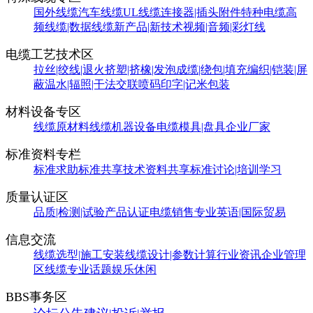
国外线缆
汽车线缆
UL线缆
连接器|插头附件
特种电缆
高
频线缆|数据线缆
新产品|新技术
视频|音频|彩灯线
电缆工艺技术区
拉丝|绞线|退火
挤塑|挤橡|发泡
成缆|绕包|填充
编织|铠装|屏
蔽
温水|辐照|干法交联
喷码印字|记米包装
材料设备专区
线缆原材料
线缆机器设备
电缆模具|盘具
企业厂家
标准资料专栏
标准求助
标准共享
技术资料共享
标准讨论|培训学习
质量认证区
品质|检测|试验
产品认证
电缆销售
专业英语|国际贸易
信息交流
线缆选型|施工安装
线缆设计|参数计算
行业资讯
企业管理
区
线缆专业话题
娱乐休闲
BBS事务区