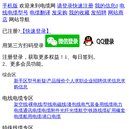
手机版
欢迎来到电缆网
请登录
快速注册
我的信息
0
电
线电缆型号
电缆翻译
发采购
我的收藏
发招聘
网站商
店
网站导航
已注册?
【快速登录】
用第三方扫码登录
注册登录，获取更多权益！
1、每日签到。
2、更多会员功能。
综合区
新手区
型号析疑|产品报价
个人求职
企业招聘
供求信息
求
购信息
电线电缆专区
架空线|裸电线|型线
电磁线|漆包线
电气装备用线缆
电力
电缆
通讯电缆
电缆附件
光纤光缆
航空|铁路线缆
矿用橡套
电缆
船用电缆|港口电缆
特殊线缆专区