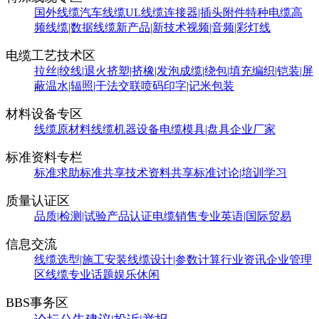
国外线缆
汽车线缆
UL线缆
连接器|插头附件
特种电缆
高
频线缆|数据线缆
新产品|新技术
视频|音频|彩灯线
电缆工艺技术区
拉丝|绞线|退火
挤塑|挤橡|发泡
成缆|绕包|填充
编织|铠装|屏
蔽
温水|辐照|干法交联
喷码印字|记米包装
材料设备专区
线缆原材料
线缆机器设备
电缆模具|盘具
企业厂家
标准资料专栏
标准求助
标准共享
技术资料共享
标准讨论|培训学习
质量认证区
品质|检测|试验
产品认证
电缆销售
专业英语|国际贸易
信息交流
线缆选型|施工安装
线缆设计|参数计算
行业资讯
企业管理
区
线缆专业话题
娱乐休闲
BBS事务区