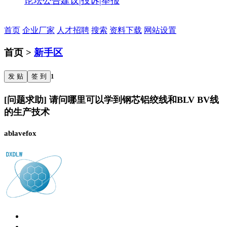
论坛公告
建议|投诉|举报
首页
企业厂家
人才招聘
搜索
资料下载
网站设置
首页 >
新手区
发 贴
签 到
1
[问题求助] 请问哪里可以学到钢芯铝绞线和BLV BV线
的生产技术
ablavefox