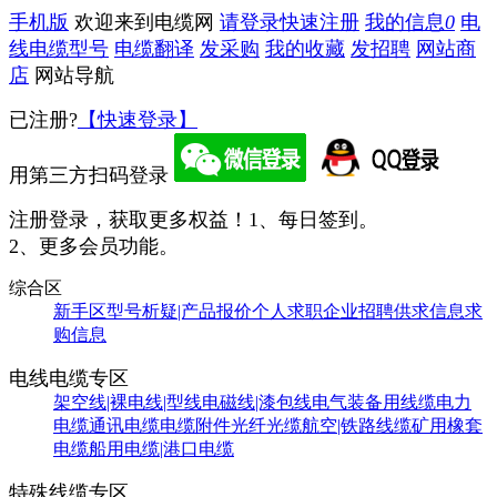
手机版
欢迎来到电缆网
请登录
快速注册
我的信息
0
电
线电缆型号
电缆翻译
发采购
我的收藏
发招聘
网站商
店
网站导航
已注册?
【快速登录】
用第三方扫码登录
注册登录，获取更多权益！
1、每日签到。
2、更多会员功能。
综合区
新手区
型号析疑|产品报价
个人求职
企业招聘
供求信息
求
购信息
电线电缆专区
架空线|裸电线|型线
电磁线|漆包线
电气装备用线缆
电力
电缆
通讯电缆
电缆附件
光纤光缆
航空|铁路线缆
矿用橡套
电缆
船用电缆|港口电缆
特殊线缆专区