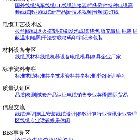
国外线缆
汽车线缆
UL线缆
连接器|插头附件
特种电缆
高
频线缆|数据线缆
新产品|新技术
视频|音频|彩灯线
电缆工艺技术区
拉丝|绞线|退火
挤塑|挤橡|发泡
成缆|绕包|填充
编织|铠装|屏
蔽
温水|辐照|干法交联
喷码印字|记米包装
材料设备专区
线缆原材料
线缆机器设备
电缆模具|盘具
企业厂家
标准资料专栏
标准求助
标准共享
技术资料共享
标准讨论|培训学习
质量认证区
品质|检测|试验
产品认证
电缆销售
专业英语|国际贸易
信息交流
线缆选型|施工安装
线缆设计|参数计算
行业资讯
企业管理
区
线缆专业话题
娱乐休闲
BBS事务区