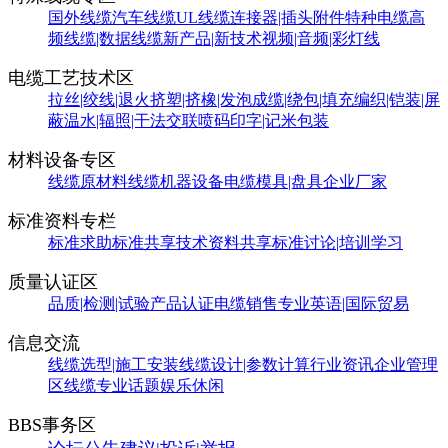
国外线缆
汽车线缆
UL线缆
连接器|插头附件
特种电缆
高
频线缆|数据线缆
新产品|新技术
视频|音频|彩灯线
电缆工艺技术区
拉丝|绞线|退火
挤塑|挤橡|发泡
成缆|绕包|填充
编织|铠装|屏
蔽
温水|辐照|干法交联
喷码印字|记米包装
材料设备专区
线缆原材料
线缆机器设备
电缆模具|盘具
企业厂家
标准资料专栏
标准求助
标准共享
技术资料共享
标准讨论|培训学习
质量认证区
品质|检测|试验
产品认证
电缆销售
专业英语|国际贸易
信息交流
线缆选型|施工安装
线缆设计|参数计算
行业资讯
企业管理
区
线缆专业话题
娱乐休闲
BBS事务区