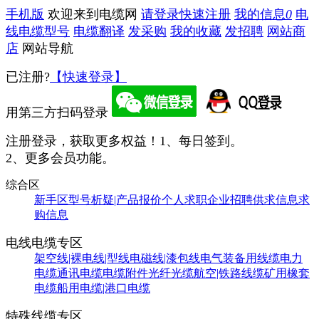
手机版
欢迎来到电缆网
请登录
快速注册
我的信息
0
电
线电缆型号
电缆翻译
发采购
我的收藏
发招聘
网站商
店
网站导航
已注册?
【快速登录】
用第三方扫码登录
注册登录，获取更多权益！
1、每日签到。
2、更多会员功能。
综合区
新手区
型号析疑|产品报价
个人求职
企业招聘
供求信息
求
购信息
电线电缆专区
架空线|裸电线|型线
电磁线|漆包线
电气装备用线缆
电力
电缆
通讯电缆
电缆附件
光纤光缆
航空|铁路线缆
矿用橡套
电缆
船用电缆|港口电缆
特殊线缆专区