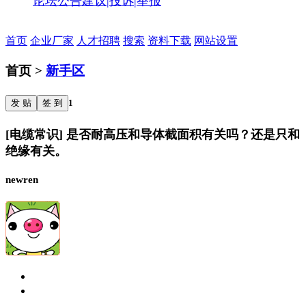
论坛公告
建议|投诉|举报
首页
企业厂家
人才招聘
搜索
资料下载
网站设置
首页 >
新手区
发 贴
签 到
1
[电缆常识] 是否耐高压和导体截面积有关吗？还是只和
绝缘有关。
newren