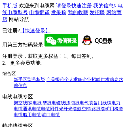
手机版
欢迎来到电缆网
请登录
快速注册
我的信息
0
电
线电缆型号
电缆翻译
发采购
我的收藏
发招聘
网站商
店
网站导航
已注册?
【快速登录】
用第三方扫码登录
注册登录，获取更多权益！
1、每日签到。
2、更多会员功能。
综合区
新手区
型号析疑|产品报价
个人求职
企业招聘
供求信息
求
购信息
电线电缆专区
架空线|裸电线|型线
电磁线|漆包线
电气装备用线缆
电力
电缆
通讯电缆
电缆附件
光纤光缆
航空|铁路线缆
矿用橡套
电缆
船用电缆|港口电缆
特殊线缆专区