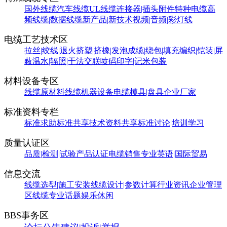
国外线缆
汽车线缆
UL线缆
连接器|插头附件
特种电缆
高
频线缆|数据线缆
新产品|新技术
视频|音频|彩灯线
电缆工艺技术区
拉丝|绞线|退火
挤塑|挤橡|发泡
成缆|绕包|填充
编织|铠装|屏
蔽
温水|辐照|干法交联
喷码印字|记米包装
材料设备专区
线缆原材料
线缆机器设备
电缆模具|盘具
企业厂家
标准资料专栏
标准求助
标准共享
技术资料共享
标准讨论|培训学习
质量认证区
品质|检测|试验
产品认证
电缆销售
专业英语|国际贸易
信息交流
线缆选型|施工安装
线缆设计|参数计算
行业资讯
企业管理
区
线缆专业话题
娱乐休闲
BBS事务区