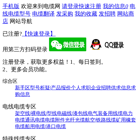
手机版
欢迎来到电缆网
请登录
快速注册
我的信息
0
电
线电缆型号
电缆翻译
发采购
我的收藏
发招聘
网站商
店
网站导航
已注册?
【快速登录】
用第三方扫码登录
注册登录，获取更多权益！
1、每日签到。
2、更多会员功能。
综合区
新手区
型号析疑|产品报价
个人求职
企业招聘
供求信息
求
购信息
电线电缆专区
架空线|裸电线|型线
电磁线|漆包线
电气装备用线缆
电力
电缆
通讯电缆
电缆附件
光纤光缆
航空|铁路线缆
矿用橡套
电缆
船用电缆|港口电缆
特殊线缆专区