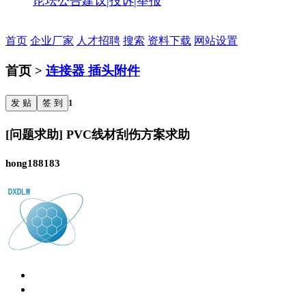
论坛公告
建议|投诉|举报
首页
企业厂家
人才招聘
搜索
资料下载
网站设置
首页 >
连接器 插头附件
发 贴
签 到
1
[问题求助] PVC线材刮伤方案求助
hong188183