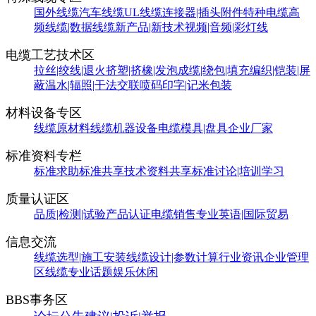
国外线缆
汽车线缆
UL线缆
连接器|插头附件
特种电缆
高
频线缆|数据线缆
新产品|新技术
视频|音频|彩灯线
电缆工艺技术区
拉丝|绞线|退火
挤塑|挤橡|发泡
成缆|绕包|填充
编织|铠装|屏
蔽
温水|辐照|干法交联
喷码印字|记米包装
材料设备专区
线缆原材料
线缆机器设备
电缆模具|盘具
企业厂家
标准资料专栏
标准求助
标准共享
技术资料共享
标准讨论|培训学习
质量认证区
品质|检测|试验
产品认证
电缆销售
专业英语|国际贸易
信息交流
线缆选型|施工安装
线缆设计|参数计算
行业资讯
企业管理
区
线缆专业话题
娱乐休闲
BBS事务区