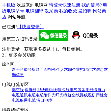
手机版
欢迎来到电缆网
请登录
快速注册
我的信息
0
电
线电缆型号
电缆翻译
发采购
我的收藏
发招聘
网站商
店
网站导航
已注册?
【快速登录】
用第三方扫码登录
注册登录，获取更多权益！
1、每日签到。
2、更多会员功能。
综合区
新手区
型号析疑|产品报价
个人求职
企业招聘
供求信息
求
购信息
电线电缆专区
架空线|裸电线|型线
电磁线|漆包线
电气装备用线缆
电力
电缆
通讯电缆
电缆附件
光纤光缆
航空|铁路线缆
矿用橡套
电缆
船用电缆|港口电缆
特殊线缆专区