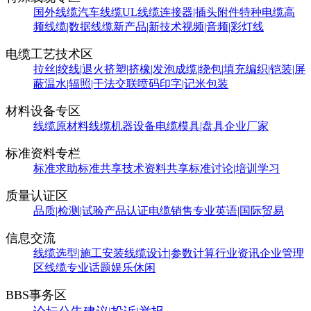
国外线缆
汽车线缆
UL线缆
连接器|插头附件
特种电缆
高
频线缆|数据线缆
新产品|新技术
视频|音频|彩灯线
电缆工艺技术区
拉丝|绞线|退火
挤塑|挤橡|发泡
成缆|绕包|填充
编织|铠装|屏
蔽
温水|辐照|干法交联
喷码印字|记米包装
材料设备专区
线缆原材料
线缆机器设备
电缆模具|盘具
企业厂家
标准资料专栏
标准求助
标准共享
技术资料共享
标准讨论|培训学习
质量认证区
品质|检测|试验
产品认证
电缆销售
专业英语|国际贸易
信息交流
线缆选型|施工安装
线缆设计|参数计算
行业资讯
企业管理
区
线缆专业话题
娱乐休闲
BBS事务区