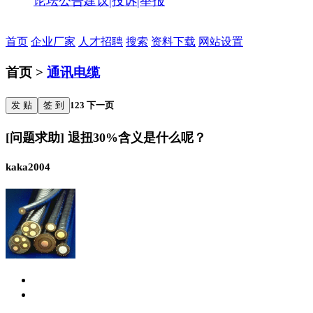
论坛公告
建议|投诉|举报
首页
企业厂家
人才招聘
搜索
资料下载
网站设置
首页 >
通讯电缆
发 贴
签 到
1
2
3
下一页
[问题求助] 退扭30%含义是什么呢？
kaka2004