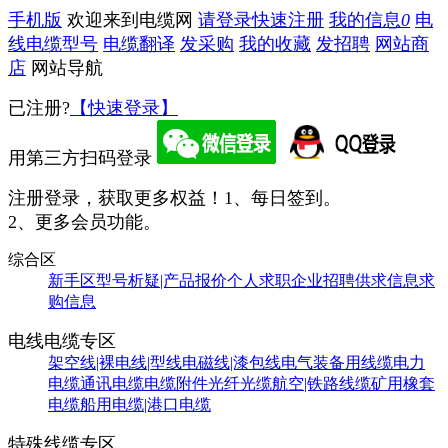
手机版
欢迎来到电缆网
请登录
快速注册
我的信息
0
电
线电缆型号
电缆翻译
发采购
我的收藏
发招聘
网站商
店
网站导航
已注册?
【快速登录】
用第三方扫码登录
注册登录，获取更多权益！
1、每日签到。
2、更多会员功能。
综合区
新手区
型号析疑|产品报价
个人求职
企业招聘
供求信息
求
购信息
电线电缆专区
架空线|裸电线|型线
电磁线|漆包线
电气装备用线缆
电力
电缆
通讯电缆
电缆附件
光纤光缆
航空|铁路线缆
矿用橡套
电缆
船用电缆|港口电缆
特殊线缆专区