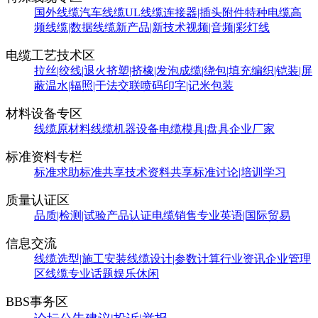
国外线缆
汽车线缆
UL线缆
连接器|插头附件
特种电缆
高
频线缆|数据线缆
新产品|新技术
视频|音频|彩灯线
电缆工艺技术区
拉丝|绞线|退火
挤塑|挤橡|发泡
成缆|绕包|填充
编织|铠装|屏
蔽
温水|辐照|干法交联
喷码印字|记米包装
材料设备专区
线缆原材料
线缆机器设备
电缆模具|盘具
企业厂家
标准资料专栏
标准求助
标准共享
技术资料共享
标准讨论|培训学习
质量认证区
品质|检测|试验
产品认证
电缆销售
专业英语|国际贸易
信息交流
线缆选型|施工安装
线缆设计|参数计算
行业资讯
企业管理
区
线缆专业话题
娱乐休闲
BBS事务区