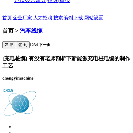
论坛公告
建议|投诉|举报
首页
企业厂家
人才招聘
搜索
资料下载
网站设置
首页 >
汽车线缆
发 贴
签 到
1
2
3
4
下一页
[充电桩缆] 有没有老师剖析下新能源充电桩电缆的制作
工艺
chengyimachine