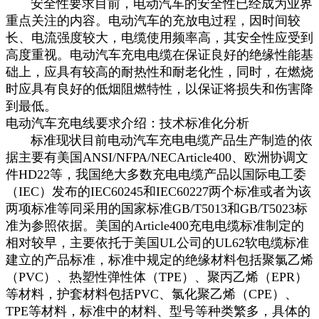
安全性要求目前，电动汽车的安全性已经成为业界
重点关注的内容。电动汽车的充放电过程，因时间较
长、电流强度较大，电缆使用频率高，其安全性应受到
高度重视。电动汽车充电电缆在保证良好的绝缘性能基
础上，应具有较高的耐热性和耐老化性，同时，在燃烧
时应具有良好的低烟阻燃特性，以保证将损失和伤害降
到最低。
电动汽车充电线要求介绍：技术标准化分析
标准现状目前电动汽车充电电缆产品生产制造的依
据主要有美国ANSI/NFPA/NECArticle400、欧洲协调文
件HD22等，我国绝大多数充电电缆产品以国际电工委
（IEC）发布的IEC60245和IEC60227两个标准或者为该
两项标准等同采用的国家标准GB/T5013和GB/T5023标
准为参照依据。美国的Article400充电电缆标准制定的
相对较早，主要依托于美国UL公司的UL62软电缆标准
建立的产品标准，标准中规定的绝缘材料包括聚氯乙烯
（PVC）、热塑性弹性体（TPE）、聚丙乙烯（EPR）
等材料，护套材料包括PVC、氯化聚乙烯（CPE）、
TPE等材料，标准中的材料、型号等种类繁多，具体的