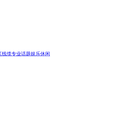
区
线缆专业话题
娱乐休闲