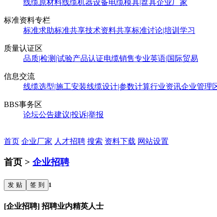
线缆原材料
线缆机器设备
电缆模具|盘具
企业厂家
标准资料专栏
标准求助
标准共享
技术资料共享
标准讨论|培训学习
质量认证区
品质|检测|试验
产品认证
电缆销售
专业英语|国际贸易
信息交流
线缆选型|施工安装
线缆设计|参数计算
行业资讯
企业管理
BBS事务区
论坛公告
建议|投诉|举报
首页
企业厂家
人才招聘
搜索
资料下载
网站设置
首页 >
企业招聘
发 贴
签 到
1
[企业招聘] 招聘业内精英人士