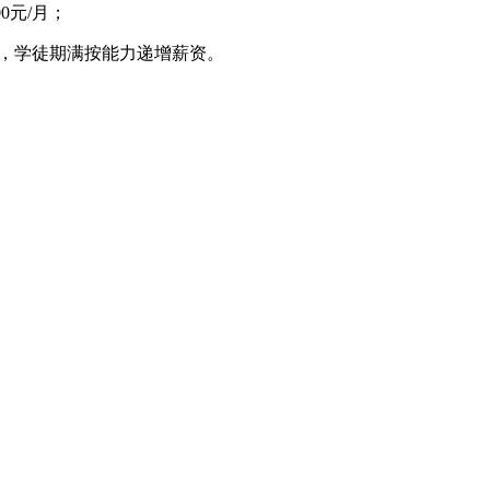
0元/月；
/月，学徒期满按能力递增薪资。