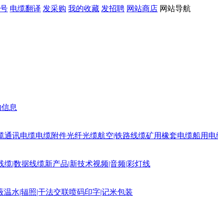
号
电缆翻译
发采购
我的收藏
发招聘
网站商店
网站导航
购信息
缆
通讯电缆
电缆附件
光纤光缆
航空|铁路线缆
矿用橡套电缆
船用电
线缆|数据线缆
新产品|新技术
视频|音频|彩灯线
蔽
温水|辐照|干法交联
喷码印字|记米包装