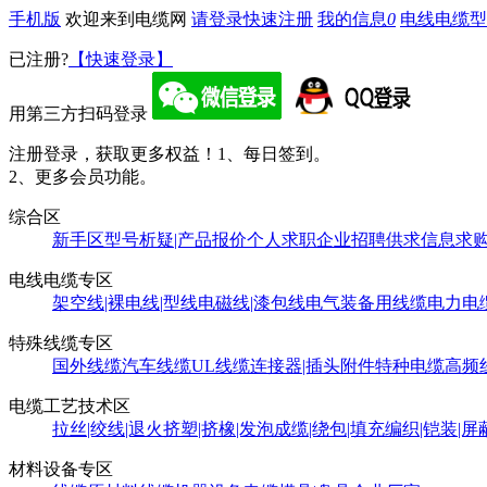
手机版
欢迎来到电缆网
请登录
快速注册
我的信息
0
电线电缆型
已注册?
【快速登录】
用第三方扫码登录
注册登录，获取更多权益！
1、每日签到。
2、更多会员功能。
综合区
新手区
型号析疑|产品报价
个人求职
企业招聘
供求信息
求
电线电缆专区
架空线|裸电线|型线
电磁线|漆包线
电气装备用线缆
电力电
特殊线缆专区
国外线缆
汽车线缆
UL线缆
连接器|插头附件
特种电缆
高频
电缆工艺技术区
拉丝|绞线|退火
挤塑|挤橡|发泡
成缆|绕包|填充
编织|铠装|屏
材料设备专区