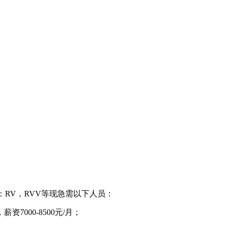
标线如：RV，RVV等现急需以下人员：
000-8500元/月；