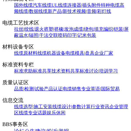
国外线缆
汽车线缆
UL线缆
连接器|插头附件
特种电缆
高
频线缆|数据线缆
新产品|新技术
视频|音频|彩灯线
电缆工艺技术区
拉丝|绞线|退火
挤塑|挤橡|发泡
成缆|绕包|填充
编织|铠装|屏
蔽
温水|辐照|干法交联
喷码印字|记米包装
材料设备专区
线缆原材料
线缆机器设备
电缆模具|盘具
企业厂家
标准资料专栏
标准求助
标准共享
技术资料共享
标准讨论|培训学习
质量认证区
品质|检测|试验
产品认证
电缆销售
专业英语|国际贸易
信息交流
线缆选型|施工安装
线缆设计|参数计算
行业资讯
企业管理
区
线缆专业话题
娱乐休闲
BBS事务区