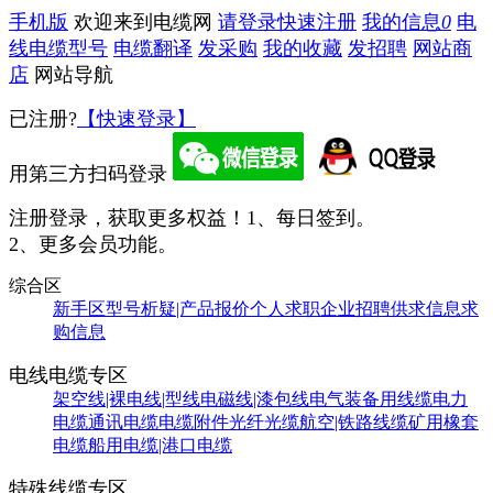
手机版
欢迎来到电缆网
请登录
快速注册
我的信息
0
电
线电缆型号
电缆翻译
发采购
我的收藏
发招聘
网站商
店
网站导航
已注册?
【快速登录】
用第三方扫码登录
注册登录，获取更多权益！
1、每日签到。
2、更多会员功能。
综合区
新手区
型号析疑|产品报价
个人求职
企业招聘
供求信息
求
购信息
电线电缆专区
架空线|裸电线|型线
电磁线|漆包线
电气装备用线缆
电力
电缆
通讯电缆
电缆附件
光纤光缆
航空|铁路线缆
矿用橡套
电缆
船用电缆|港口电缆
特殊线缆专区