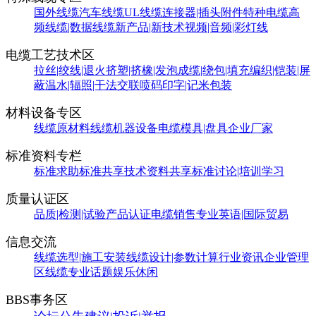
国外线缆
汽车线缆
UL线缆
连接器|插头附件
特种电缆
高
频线缆|数据线缆
新产品|新技术
视频|音频|彩灯线
电缆工艺技术区
拉丝|绞线|退火
挤塑|挤橡|发泡
成缆|绕包|填充
编织|铠装|屏
蔽
温水|辐照|干法交联
喷码印字|记米包装
材料设备专区
线缆原材料
线缆机器设备
电缆模具|盘具
企业厂家
标准资料专栏
标准求助
标准共享
技术资料共享
标准讨论|培训学习
质量认证区
品质|检测|试验
产品认证
电缆销售
专业英语|国际贸易
信息交流
线缆选型|施工安装
线缆设计|参数计算
行业资讯
企业管理
区
线缆专业话题
娱乐休闲
BBS事务区