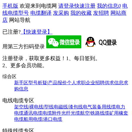
手机版
欢迎来到电缆网
请登录
快速注册
我的信息
0
电
线电缆型号
电缆翻译
发采购
我的收藏
发招聘
网站商
店
网站导航
已注册?
【快速登录】
用第三方扫码登录
注册登录，获取更多权益！
1、每日签到。
2、更多会员功能。
综合区
新手区
型号析疑|产品报价
个人求职
企业招聘
供求信息
求
购信息
电线电缆专区
架空线|裸电线|型线
电磁线|漆包线
电气装备用线缆
电力
电缆
通讯电缆
电缆附件
光纤光缆
航空|铁路线缆
矿用橡套
电缆
船用电缆|港口电缆
特殊线缆专区