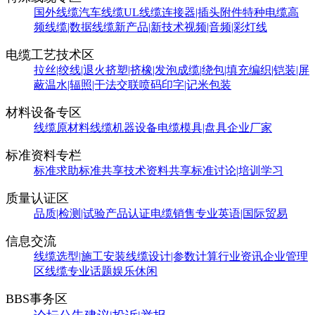
国外线缆
汽车线缆
UL线缆
连接器|插头附件
特种电缆
高
频线缆|数据线缆
新产品|新技术
视频|音频|彩灯线
电缆工艺技术区
拉丝|绞线|退火
挤塑|挤橡|发泡
成缆|绕包|填充
编织|铠装|屏
蔽
温水|辐照|干法交联
喷码印字|记米包装
材料设备专区
线缆原材料
线缆机器设备
电缆模具|盘具
企业厂家
标准资料专栏
标准求助
标准共享
技术资料共享
标准讨论|培训学习
质量认证区
品质|检测|试验
产品认证
电缆销售
专业英语|国际贸易
信息交流
线缆选型|施工安装
线缆设计|参数计算
行业资讯
企业管理
区
线缆专业话题
娱乐休闲
BBS事务区