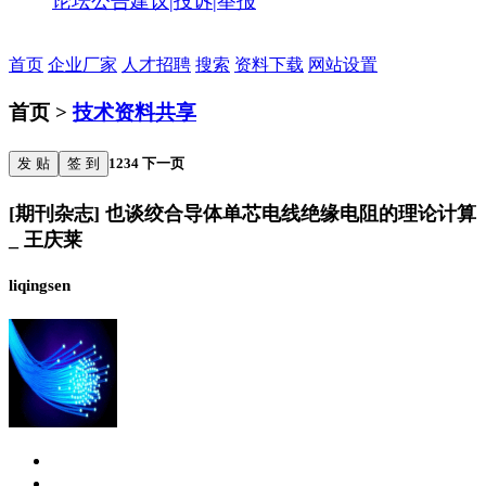
论坛公告
建议|投诉|举报
首页
企业厂家
人才招聘
搜索
资料下载
网站设置
首页 >
技术资料共享
发 贴
签 到
1
2
3
4
下一页
[期刊杂志] 也谈绞合导体单芯电线绝缘电阻的理论计算
_ 王庆莱
liqingsen