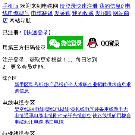
手机版
欢迎来到电缆网
请登录
快速注册
我的信息
0
电
线电缆型号
电缆翻译
发采购
我的收藏
发招聘
网站商
店
网站导航
已注册?
【快速登录】
用第三方扫码登录
注册登录，获取更多权益！
1、每日签到。
2、更多会员功能。
综合区
新手区
型号析疑|产品报价
个人求职
企业招聘
供求信息
求
购信息
电线电缆专区
架空线|裸电线|型线
电磁线|漆包线
电气装备用线缆
电力
电缆
通讯电缆
电缆附件
光纤光缆
航空|铁路线缆
矿用橡套
电缆
船用电缆|港口电缆
特殊线缆专区