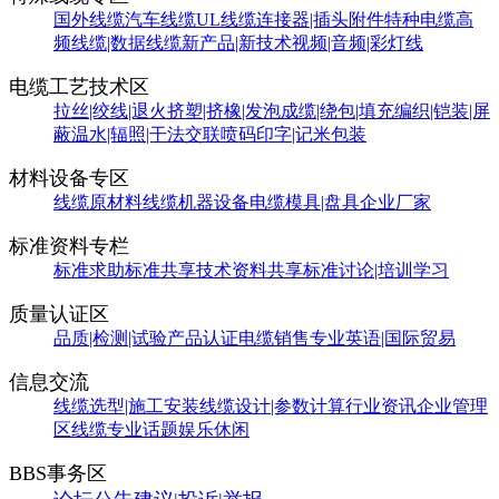
国外线缆
汽车线缆
UL线缆
连接器|插头附件
特种电缆
高
频线缆|数据线缆
新产品|新技术
视频|音频|彩灯线
电缆工艺技术区
拉丝|绞线|退火
挤塑|挤橡|发泡
成缆|绕包|填充
编织|铠装|屏
蔽
温水|辐照|干法交联
喷码印字|记米包装
材料设备专区
线缆原材料
线缆机器设备
电缆模具|盘具
企业厂家
标准资料专栏
标准求助
标准共享
技术资料共享
标准讨论|培训学习
质量认证区
品质|检测|试验
产品认证
电缆销售
专业英语|国际贸易
信息交流
线缆选型|施工安装
线缆设计|参数计算
行业资讯
企业管理
区
线缆专业话题
娱乐休闲
BBS事务区