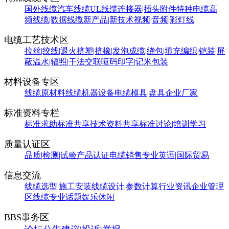
国外线缆
汽车线缆
UL线缆
连接器|插头附件
特种电缆
高
频线缆|数据线缆
新产品|新技术
视频|音频|彩灯线
电缆工艺技术区
拉丝|绞线|退火
挤塑|挤橡|发泡
成缆|绕包|填充
编织|铠装|屏
蔽
温水|辐照|干法交联
喷码印字|记米包装
材料设备专区
线缆原材料
线缆机器设备
电缆模具|盘具
企业厂家
标准资料专栏
标准求助
标准共享
技术资料共享
标准讨论|培训学习
质量认证区
品质|检测|试验
产品认证
电缆销售
专业英语|国际贸易
信息交流
线缆选型|施工安装
线缆设计|参数计算
行业资讯
企业管理
区
线缆专业话题
娱乐休闲
BBS事务区