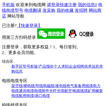
手机版
欢迎来到电缆网
请登录
快速注册
我的信息
0
电
线电缆型号
电缆翻译
发采购
我的收藏
发招聘
网站商
店
网站导航
已注册?
【快速登录】
用第三方扫码登录
注册登录，获取更多权益！
1、每日签到。
2、更多会员功能。
综合区
新手区
型号析疑|产品报价
个人求职
企业招聘
供求信息
求
购信息
电线电缆专区
架空线|裸电线|型线
电磁线|漆包线
电气装备用线缆
电力
电缆
通讯电缆
电缆附件
光纤光缆
航空|铁路线缆
矿用橡套
电缆
船用电缆|港口电缆
特殊线缆专区