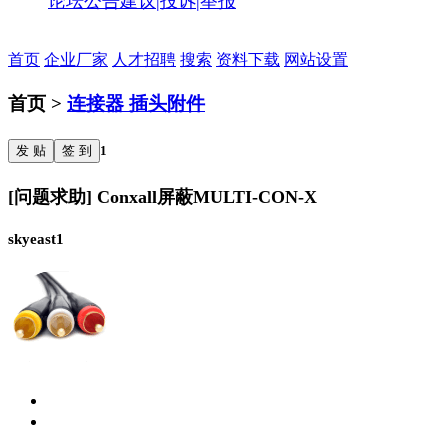
论坛公告
建议|投诉|举报
首页
企业厂家
人才招聘
搜索
资料下载
网站设置
首页 >
连接器 插头附件
发 贴
签 到
1
[问题求助] Conxall屏蔽MULTI-CON-X
skyeast1