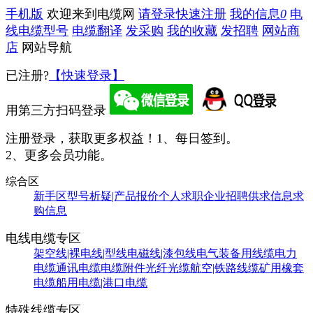
手机版
欢迎来到电缆网
请登录
快速注册
我的信息
0
电
线电缆型号
电缆翻译
发采购
我的收藏
发招聘
网站商
店
网站导航
已注册?
【快速登录】
用第三方扫码登录
注册登录，获取更多权益！
1、每日签到。
2、更多会员功能。
综合区
新手区
型号析疑|产品报价
个人求职
企业招聘
供求信息
求
购信息
电线电缆专区
架空线|裸电线|型线
电磁线|漆包线
电气装备用线缆
电力
电缆
通讯电缆
电缆附件
光纤光缆
航空|铁路线缆
矿用橡套
电缆
船用电缆|港口电缆
特殊线缆专区