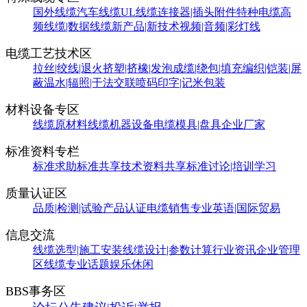
国外线缆
汽车线缆
UL线缆
连接器|插头附件
特种电缆
高
频线缆|数据线缆
新产品|新技术
视频|音频|彩灯线
电缆工艺技术区
拉丝|绞线|退火
挤塑|挤橡|发泡
成缆|绕包|填充
编织|铠装|屏
蔽
温水|辐照|干法交联
喷码印字|记米包装
材料设备专区
线缆原材料
线缆机器设备
电缆模具|盘具
企业厂家
标准资料专栏
标准求助
标准共享
技术资料共享
标准讨论|培训学习
质量认证区
品质|检测|试验
产品认证
电缆销售
专业英语|国际贸易
信息交流
线缆选型|施工安装
线缆设计|参数计算
行业资讯
企业管理
区
线缆专业话题
娱乐休闲
BBS事务区