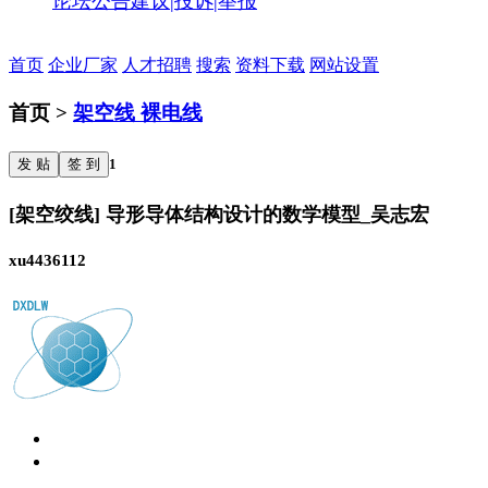
论坛公告
建议|投诉|举报
首页
企业厂家
人才招聘
搜索
资料下载
网站设置
首页 >
架空线 裸电线
发 贴
签 到
1
[架空绞线] 导形导体结构设计的数学模型_吴志宏
xu4436112