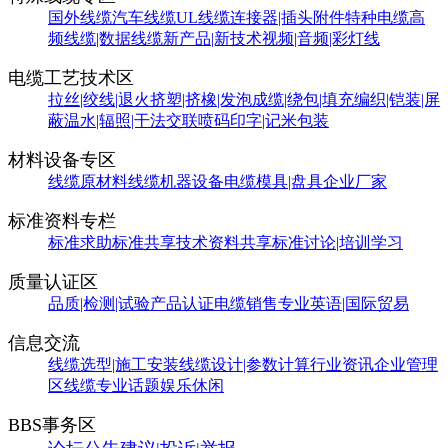
国外线缆
汽车线缆
UL线缆
连接器|插头附件
特种电缆
高
频线缆|数据线缆
新产品|新技术
视频|音频|彩灯线
电缆工艺技术区
拉丝|绞线|退火
挤塑|挤橡|发泡
成缆|绕包|填充
编织|铠装|屏
蔽
温水|辐照|干法交联
喷码印字|记米包装
材料设备专区
线缆原材料
线缆机器设备
电缆模具|盘具
企业厂家
标准资料专栏
标准求助
标准共享
技术资料共享
标准讨论|培训学习
质量认证区
品质|检测|试验
产品认证
电缆销售
专业英语|国际贸易
信息交流
线缆选型|施工安装
线缆设计|参数计算
行业资讯
企业管理
区
线缆专业话题
娱乐休闲
BBS事务区