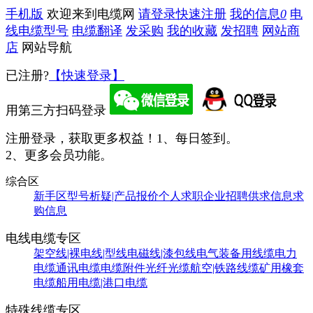
手机版
欢迎来到电缆网
请登录
快速注册
我的信息
0
电
线电缆型号
电缆翻译
发采购
我的收藏
发招聘
网站商
店
网站导航
已注册?
【快速登录】
用第三方扫码登录
注册登录，获取更多权益！
1、每日签到。
2、更多会员功能。
综合区
新手区
型号析疑|产品报价
个人求职
企业招聘
供求信息
求
购信息
电线电缆专区
架空线|裸电线|型线
电磁线|漆包线
电气装备用线缆
电力
电缆
通讯电缆
电缆附件
光纤光缆
航空|铁路线缆
矿用橡套
电缆
船用电缆|港口电缆
特殊线缆专区