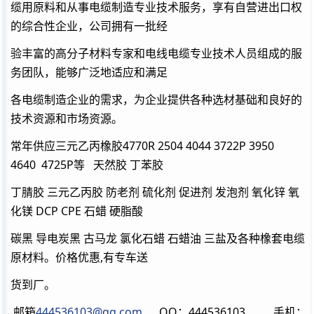
缆用原料和从事电缆制造专业技术服务，享有自营进出口权
的综合性企业，公司拥有一批经
验丰富的高分子材料专家和电线电缆专业技术人员组成的服
务团队，能够广泛地适应和满足
各电缆制造企业的需求，为企业提供各种选材基础和良好的
技术资源和市场资源。
常年供应三元乙丙橡胶4770R 2504 4044 3722P 3950
4640 4725P等 天然胶 丁苯胶
丁腈胶 三元乙丙胶 防老剂 硫化剂 促进剂 发泡剂 氧化锌 氧
化镁 DCP CPE 石蜡 硬脂酸
碳黑 导电炭黑 古马龙 氯化石蜡 石蜡油 三盐及各种橡套电缆
原材料。价格优惠,有专车送
货到厂。
邮箱
444536103@qq.com
QQ：444536103 手机：