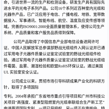
命，引进世界一流的生产和检测设备，研发生产具有国际先
进水平的光电子系列产品。公司
16
个系列近百种室内光缆和
光器件产品，已广泛应用于电信、广播电视、地铁、宽带数
据接入、军事通讯、智能布线、航空、温度及应变传感等领
域。完善的
ISO9001:2000
全面质量管理体系，使得公司生产
系统、产品质量和客户服务品质得到保障。
公司产品取得了中国信息产业部电信设备进网许可
证、中国人民解放军总参谋部野战光缆组件入网认证并已
通
过军用电子元器件质量认证鉴定试验室的野战光缆组件检
验。通过军用电子元器件质量认证鉴定试验室的野战光缆组
件霉菌、盐雾、潮湿检验
和欧盟
RoHS
环保认证。通过美国
UL
实验室安全认证。
公司成立以来，贯彻市场引导科研成果产业化的科研方
针，取得了多项国际
专利。
2004
年承担广东省地市重点引导项目和广州市科技公
关项目“高强度、紧凑型阻燃室内光缆串联组合生产新工艺”
申请两项国际专利，一项已获授权，另一项正在审核中。特