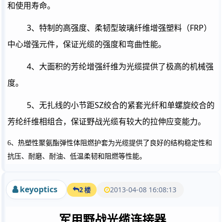
和使用寿命。
3
FRP
、特制的高强度、柔韧型玻璃纤维增强塑料（
）
中心增强元件，保证光缆的强度和弯曲性能。
4
、大面积的芳纶增强纤维为光缆提供了极高的机械强
度。
5
SZ
、无扎线的小节距
绞合的紧套光纤和单螺旋绞合的
芳纶纤维相组合，保证野战光缆有较大的拉伸应变能力。
6
、热塑性聚氨酯弹性体阻燃护套为光缆提供了良好的结构稳定性和
抗压、耐磨、耐油、低温柔韧和阻燃等性能。
keyoptics
2013-04-08 16:08:13
2 楼
军用野战光缆连接器