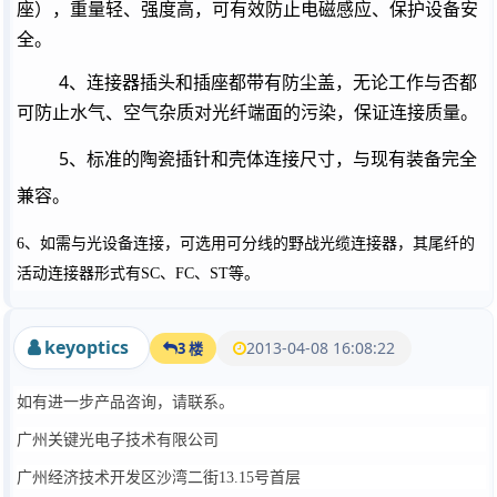
座），重量轻、强度高，可有效防止电磁感应、保护设备安
全。
4
、连接器插头和插座都带有防尘盖，无论工作与否都
可防止水气、空气杂质对光纤端面的污染，保证连接质量。
5
、标准的陶瓷插针和壳体连接尺寸，与现有装备完全
兼容。
6
、如需与光设备连接，可选用可分线的野战光缆连接器，其尾纤的
活动连接器形式有
SC
、
FC
、
ST
等。
keyoptics
2013-04-08 16:08:22
3 楼
如有进一步产品咨询，请联系。
广州关键光电子技术有限公司
广州经济技术开发区沙湾二街
13.15
号首层