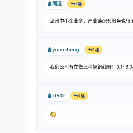
同道
1 楼
温州中小企业多，产业链配套服务也很
yuansheng
2 楼
我们公司有在做此种裸铜线呀！0.1~3.
zt502
3 楼