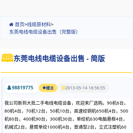
首页
>
线缆原材料
>
东莞电线电缆设备出售（完整版）
东莞电线电缆设备出售 - 简版
98819775
2013-05-14 16:56:55
楼主
我公司新到大批二手电线电缆设备，欢迎来厂选购。90机6台，
80机4台，70机12台，50机10台，高速绞铜机650机4台，500
机80台，400机90台，300机30台，单绞机630电脑悬框4台，
机械式2台，悬臂单绞1000机4台，普通型2台，立式注塑机60