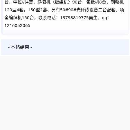
台，中拉机4套，斜包机〈缠绕机〉90台，包纸机8台，制粒机
120型4套，150型2套、另有50#90#光纤缆设备二台配套、项
全编织机150台，联系电话：13798819775吴生、qq：
1216052065
- 本帖结束 -