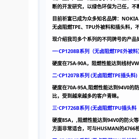
断的开发研究，以绿色环保为己任，不
目前祈富已成为众多知名品牌：NOKIA、
无卤阻燃TPE、TPU外被料和插头料
现介绍我司多个系列的不同牌号的产品
一·
CP1208B
系列（无卤阻燃
TPE
外被料
硬度在
75A-90A
，阻燃性能达到线材
VW
二·
CP1207B
系列
(
无卤阻燃
TPE
插头料
)
硬度在
70A-95A,
阻燃性能达到
94V0
的
比，受到越来越多的客户青睐。
三·
CP1726B
系列
(
无卤阻燃
TPU
插头料
硬度
85A
，
,
阻燃性能达到
94V0
的防火等
方面非常适合，可与
HUSMAN
的
4766