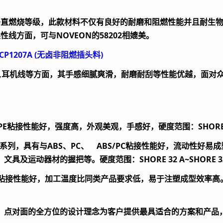
垂直燃烧等级，此款材料不仅有良好的耐磨和阻燃性能并且耐生
柔性线方面，可与
NOVEON
的
58202
相媲美。
CP1207A (
无卤非阻燃插头料
)
,
耳机线等方面，其手感细腻爽滑，耐磨耐刮等性能优越，面对
PE
粘接性能好，强度高，外观美观，手感好，硬度范围：
SHORE
系列，具有与
ABS
、
PC
、
ABS/PC
粘接性能好，流动性好易成
、文具及运动器材的握把等。硬度范围：
SHORE 32 A~SHORE 3
粘接性能好，加工温度比同类产品要求低，易于注塑成型效率高
、点对面的全方位的设计理念为客户提供最具适合的方案和产品