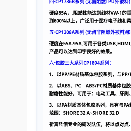
四·
CP1736B
系列
(
无卤阻燃
TPU
外被料
)
硬度
85A
，
,
阻燃性能达到线材
VW-1
的
到
600%
以上，广泛用于医疗电子线和
五·
CP1208A
系列
(
无卤非阻燃外被料
)
和
硬度在
55A-95A,
可用于各类
USB,HDMI
产品可以达到印字良好的效果。
六·包胶三大系列
CP1894
系列：
1.
以
PP/PE
材质基体包胶系列，与
PP/
2.
以
ABS
、
PC
ABS/PC
材质基体包胶
耐磨性能好。可用于：电动工具、牙刷
3.
以
PA
材质基体包胶系列，具有与
PA
范围：
SHORE 32 A~SHORE 32 D
祈富凭借专业的研发队伍，将以点对点