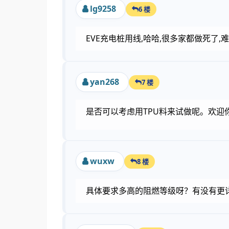
lg9258
6 楼
EVE充电桩用线,哈哈,很多家都做死了,
yan268
7 楼
是否可以考虑用TPU料来试做呢。欢迎你来电咨
wuxw
8 楼
具体要求多高的阻燃等级呀？有没有更