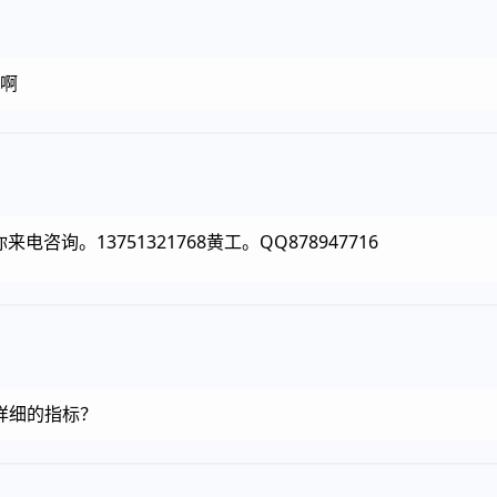
难啊
询。13751321768黄工。QQ878947716
详细的指标？