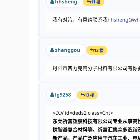
hhsheng
11 楼
我有对策，有意请联系我
hhsheng@wf-
zhanggou
12 楼
丹阳市普力克高分子材料有限公司有你要的材
lg9258
13 楼
<DIV id=deds2 class=Cnt>
东莞祈富塑胶科技有限公司专业从事高性
树脂基复合材料等。祈富汇集众多造诣
新产品。产品广泛应用于汽车工业、电