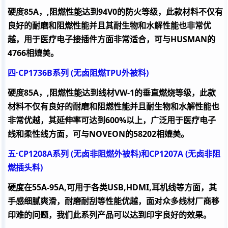
硬度
85A
，
,
阻燃性能达到
94V0
的防火等级，此款材料不仅有
良好的耐磨和阻燃性能并且其耐生物和水解性能也非常优
越，用于医疗电子接插件方面非常适合，可与
HUSMAN
的
4766
相媲美。
四·
CP1736B
系列
(
无卤阻燃
TPU
外被料
)
硬度
85A
，
,
阻燃性能达到线材
VW-1
的垂直燃烧等级，此款
材料不仅有良好的耐磨和阻燃性能并且耐生物和水解性能也
非常优越，其延伸率可达到
600%
以上，广泛用于医疗电子
线和柔性线方面，可与
NOVEON
的
58202
相媲美。
五·
CP1208A
系列
(
无卤非阻燃外被料
)
和
CP1207A (
无卤非阻
燃插头料
)
硬度在
55A-95A,
可用于各类
USB,HDMI,
耳机线等方面，其
手感细腻爽滑，耐磨耐刮等性能优越，面对众多线材厂商移
印难的问题，我们此系列产品可以达到印字良好的效果。