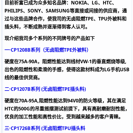
目前祈富已成为众多知名品牌：NOKIA、LG、HTC、
PHILIPS、SONY、SAMSUNG等直接或间接的供应商，通
过与这些品牌合作，使我司的无卤阻燃TPE、TPU外被料和
插头料，不断成熟并逐渐得到客人认可。
现介绍我司多个系列的不同牌号的产品如下
一·
CP1208B
系列（无卤阻燃
TPE
外被料）
硬度在
75A-90A
，阻燃性能达到线材
VW-1
的垂直燃烧等级
,
出色的阻燃性和柔滑的手感，使得这款材料成为
LG
手机
USB
线的最佳供货商。
二·
CP1207B
系列
(
无卤阻燃
TPE
插头料
)
硬度在
70A-95A,
阻燃性能达到
94V0
的防火等级，其在满足
HTC
的
500G
的吊重摇摆测试前提下，具有高耐磨耐刮性能，
优良的加工性能和高性价比，受到越来越多的客户青睐。
三·
CP1726B
系列
(
无卤阻燃
TPU
插头料