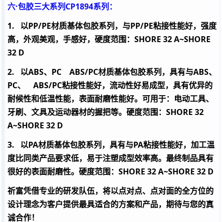
六·包胶三大系列
CP1894
系列：
1.
以
PP/PE
材质基体包胶系列，与
PP/PE
粘接性能好，强度
高，外观美观，手感好，硬度范围：
SHORE 32 A~SHORE
32 D
2.
以
ABS
、
PC
ABS/PC
材质基体包胶系列，具有与
ABS
、
PC
、
ABS/PC
粘接性能好，流动性好易成型，具有优异的
耐候性和低温性能，表面耐磨性能好。可用于：电动工具、
牙刷、文具及运动器材的握把等。硬度范围：
SHORE 32
A~SHORE 32 D
3.
以
PA
材质基体包胶系列，具有与
PA
粘接性能好，加工温
度比同类产品要求低，易于注塑成型效率高。最终制品具有
很好的表面耐磨性。硬度范围：
SHORE 32 A~SHORE 32 D
祈富凭借专业的研发队伍，将以点对点、点对面的全方位的
设计理念为客户提供最具适合的方案和产品，期待与您的真
诚合作！