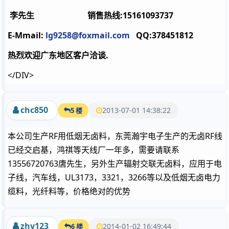
李先生 销售热线:15161093737
E-Mmail:
lg9258@foxmail.com
QQ:378451812
热烈欢迎广东地区客户洽谈.
</DIV>
chc850
2013-07-01 14:38:22
5 楼
本公司生产RF用低烟无卤料，东莞瀚宇电子生产的无卤RF线
已经交启基，鸿祺等天线厂一年多，需要请联系
13556720763唐先生，另外生产辐射交联无卤料，应用于电
子线，汽车线，UL3173，3321，3266等以及低烟无卤电力
缆料，光纤料等，价格绝对的优势
zhy123
2014-01-02 16:49:44
6 楼